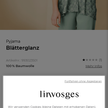
Pyjama
Blätterglanz
(1)
Artikelnr.: 993023501
100 % Baumwolle
Mehr Infos
Fortfahren ohne Akzeptieren
FR
DE
AT
BE
CH
34/36
38/40
€ 79,-
Wir verwenden Cookies (kleine Dateien mit erhobenen Daten),