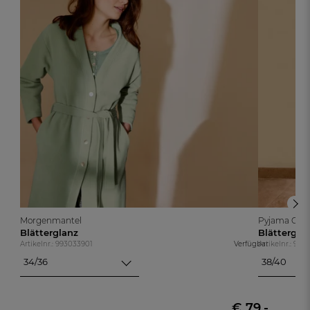
Morgenmantel
Pyjama Obert
Blätterglanz
Blättergla
Artikelnr.: 993033901
Verfügbar
Artikelnr.: 993
34/36
38/40
34/36
38/40
38/40
42/44
42/44
€ 79,-