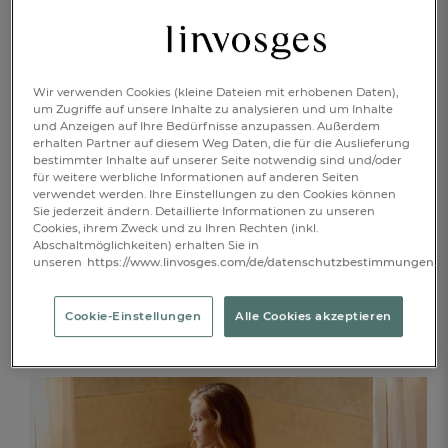
Lieferbar innerhalb von
8 Wochen
IN DEN WARENKORB
Wir verwenden Cookies (kleine Dateien mit erhobenen Daten),
1
um Zugriffe auf unsere Inhalte zu analysieren und um Inhalte
und Anzeigen auf Ihre Bedürfnisse anzupassen. Außerdem
erhalten Partner auf diesem Weg Daten, die für die Auslieferung
bestimmter Inhalte auf unserer Seite notwendig sind und/oder
BESCHREIBUNG
für weitere werbliche Informationen auf anderen Seiten
verwendet werden. Ihre Einstellungen zu den Cookies können
Sie jederzeit ändern. Detaillierte Informationen zu unseren
PRODUKTDETAILS
Cookies, ihrem Zweck und zu Ihren Rechten (inkl.
Abschaltmöglichkeiten) erhalten Sie in
unseren
https://www.linvosges.com/de/datenschutzbestimmungen.
Cookie-Einstellungen
Alle Cookies akzeptieren
Dazu passend...