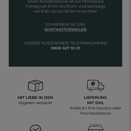
Unser Kundenservice ist von Montag bis
Freitag von 8 Uhr bis 19 Uhr und samstags
von 8:30 Uhr bis 18 Uhr erreichbar.
SCHREIBEN SIE UNS
KONTAKTFORMULAR
UNSERE KOSTENFREIE TELEFONNUMMER
0800 627 10 01
MIT LIEBE IN DEN
LIEFERUNG
Vogesen verpackt
MIT DHL
direkt an Ihre Haustür oder
Ihre Packstation