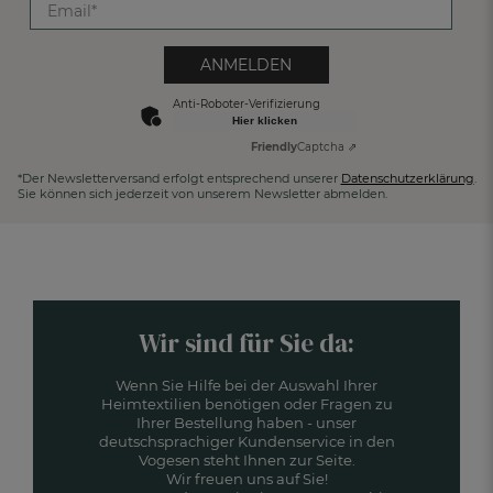
ANMELDEN
Anti-Roboter-Verifizierung
Hier klicken
Friendly
Captcha ⇗
*Der Newsletterversand erfolgt entsprechend unserer
Datenschutzerklärung
.
Sie können sich jederzeit von unserem Newsletter abmelden.
Wir sind für Sie da:
Wenn Sie Hilfe bei der Auswahl Ihrer
Heimtextilien benötigen oder Fragen zu
Ihrer Bestellung haben - unser
deutschsprachiger Kundenservice in den
Vogesen steht Ihnen zur Seite.
Wir freuen uns auf Sie!