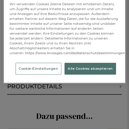
Wir verwenden Cookies (kleine Dateien mit erhobenen Daten),
um Zugriffe auf unsere Inhalte zu analysieren und um Inhalte
€ 89,-
und Anzeigen auf Ihre Bedürfnisse anzupassen. Außerdem
erhalten Partner auf diesem Weg Daten, die für die Auslieferung
bestimmter Inhalte auf unserer Seite notwendig sind und/oder
Verfügbar
für weitere werbliche Informationen auf anderen Seiten
verwendet werden. Ihre Einstellungen zu den Cookies können
Sie jederzeit ändern. Detaillierte Informationen zu unseren
Cookies, ihrem Zweck und zu Ihren Rechten (inkl.
IN DEN WARENKORB
1
Abschaltmöglichkeiten) erhalten Sie in
unseren
https://www.linvosges.com/de/datenschutzbestimmungen.
Cookie-Einstellungen
Alle Cookies akzeptieren
BESCHREIBUNG
PRODUKTDETAILS
Dazu passend...