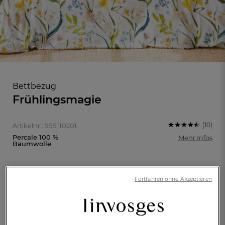
Bettbezug
Frühlingsmagie
(10)
Artikelnr.: 999110201
Percale 100 %
Mehr Infos
Baumwolle
FR
DE
AT
Fortfahren ohne Akzeptieren
BE
CH
135x200cm
155x200cm
155x220cm
200x200cm