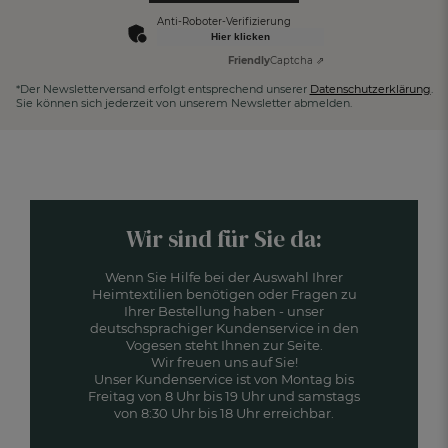
Anti-Roboter-Verifizierung
Hier klicken
Friendly
Captcha ⇗
*Der Newsletterversand erfolgt entsprechend unserer
Datenschutzerklärung
.
Sie können sich jederzeit von unserem Newsletter abmelden.
Wir sind für Sie da:
Wenn Sie Hilfe bei der Auswahl Ihrer
Heimtextilien benötigen oder Fragen zu
Ihrer Bestellung haben - unser
deutschsprachiger Kundenservice in den
Vogesen steht Ihnen zur Seite.
Wir freuen uns auf Sie!
Unser Kundenservice ist von Montag bis
Freitag von 8 Uhr bis 19 Uhr und samstags
von 8:30 Uhr bis 18 Uhr erreichbar.