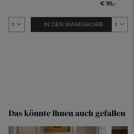
155x220cm
155x200+4
€ 95,-
200x200cm
155x200+8
155x220+4
155x220+8
IN DEN WARENKORB
1
1
Das könnte Ihnen auch gefallen