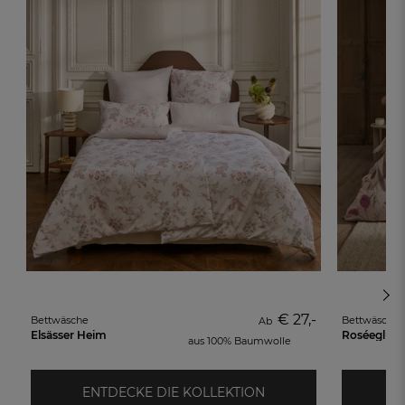
€ 27,-
Bettwäsche
Bettwäsche
Ab
Elsässer Heim
Roséeglüh
aus 100% Baumwolle
ENTDECKE DIE KOLLEKTION
E