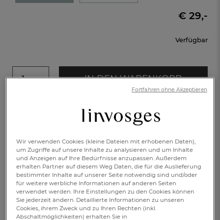
€ 29,-
Verfügbar
IN DEN WARENKORB
1
Fortfahren ohne Akzeptieren
Spannbettlaken
Wir verwenden Cookies (kleine Dateien mit erhobenen Daten),
Artikelnr.: 999252001
um Zugriffe auf unsere Inhalte zu analysieren und um Inhalte
und Anzeigen auf Ihre Bedürfnisse anzupassen. Außerdem
erhalten Partner auf diesem Weg Daten, die für die Auslieferung
bestimmter Inhalte auf unserer Seite notwendig sind und/oder
für weitere werbliche Informationen auf anderen Seiten
verwendet werden. Ihre Einstellungen zu den Cookies können
90x190cm
90x200cm
100x200cm
Sie jederzeit ändern. Detaillierte Informationen zu unseren
Cookies, ihrem Zweck und zu Ihren Rechten (inkl.
Abschaltmöglichkeiten) erhalten Sie in
140x200cm
160x200cm
180x200cm