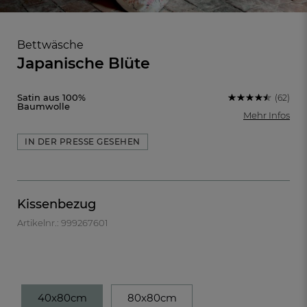
Bettwäsche
Japanische Blüte
Satin aus 100%
(62)
Baumwolle
Mehr Infos
IN DER PRESSE GESEHEN
Kissenbezug
Artikelnr.: 999267601
FR
DE
AT
BE
CH
40x80cm
80x80cm