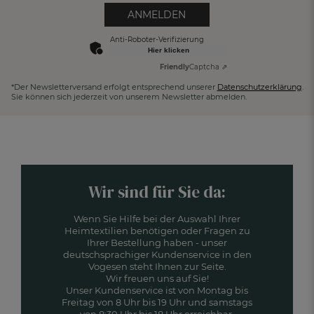
ANMELDEN
Anti-Roboter-Verifizierung
Hier klicken
Friendly
Captcha ⇗
*Der Newsletterversand erfolgt entsprechend unserer
Datenschutzerklärung
.
Sie können sich jederzeit von unserem Newsletter abmelden.
Wir sind für Sie da:
Wenn Sie Hilfe bei der Auswahl Ihrer
Heimtextilien benötigen oder Fragen zu
Ihrer Bestellung haben - unser
deutschsprachiger Kundenservice in den
Vogesen steht Ihnen zur Seite.
Wir freuen uns auf Sie!
Unser Kundenservice ist von Montag bis
Freitag von 8 Uhr bis 19 Uhr und samstags