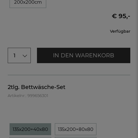
200x200cm
€ 95,-
Verfügbar
IN DEN WARENKORB
1
2tlg. Bettwäsche-Set
Artikelnr.: 999656301
135x200+40x80
135x200+80x80