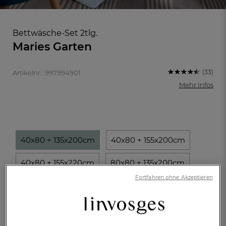
Bettwäsche-Set 2tlg.
Maries Garten
(33)
Artikelnr.: 997994901
Mehr Infos
40x80 + 135x200cm
40x80 + 155x200cm
40x80 + 155x220cm
80x80 + 135x200cm
FR
DE
AT
Fortfahren ohne Akzeptieren
BE
CH
80x80 + 155x200cm
80x80 + 155x220cm
€ 115,-