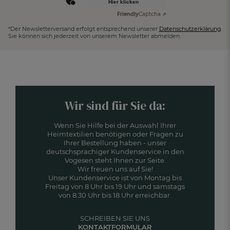
Hier klicken
Friendly
Captcha ⇗
*Der Newsletterversand erfolgt entsprechend unserer
Datenschutzerklärung
.
Sie können sich jederzeit von unserem Newsletter abmelden.
Wir sind für Sie da:
Wenn Sie Hilfe bei der Auswahl Ihrer
Heimtextilien benötigen oder Fragen zu
Ihrer Bestellung haben - unser
deutschsprachiger Kundenservice in den
Vogesen steht Ihnen zur Seite.
Wir freuen uns auf Sie!
Unser Kundenservice ist von Montag bis
Freitag von 8 Uhr bis 19 Uhr und samstags
von 8:30 Uhr bis 18 Uhr erreichbar.
SCHREIBEN SIE UNS
KONTAKTFORMULAR