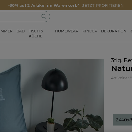
-30% auf 2 Artikel im Warenkorb*
JETZT PROFITIEREN
ZIMMER
BAD
TISCH &
HOMEWEAR
KINDER
DEKORATION
KÜCHE
3tlg. B
Natu
Artikelnr.:
2X40x