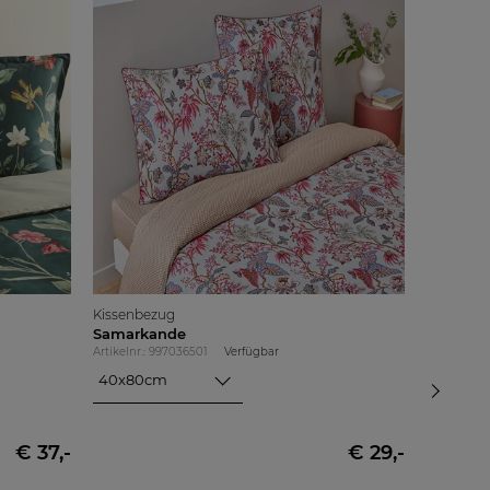
Kissenbezug
Kissenbe
Samarkande
Edenia
Artikelnr.: 997036501
Verfügbar
Artikelnr.:
40x80cm
40x80
40x80cm
40x80
80x80cm
80x80
€ 37,-
€ 29,-