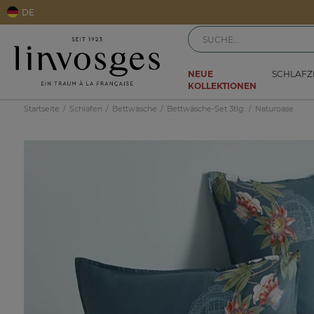
DE
NEUE
SCHLAF
KOLLEKTIONEN
Startseite
Schlafen
Bettwäsche
Bettwäsche-Set 3tlg.
Naturoase