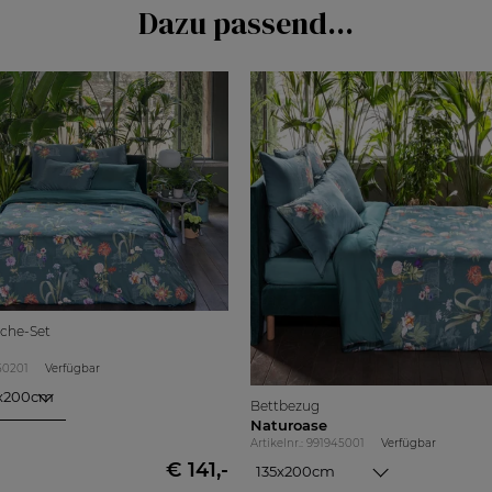
Dazu passend...
sche-Set
950201
Verfügbar
5x200cm
Bettbezug
200cm
Naturoase
x200cm
Artikelnr.: 991945001
Verfügbar
€ 141,-
220cm
135x200cm
200cm
135x200cm