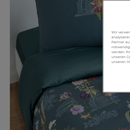
Wir verwen
analysiere
Partner au
notwendig 
werden. Ih
unseren Co
unseren
h