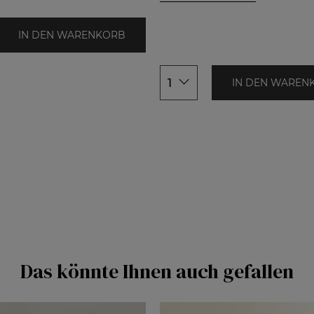
x200cm
155x200cm
220cm
155x220cm
IN DEN WARENKORB
200x200cm
1
IN DEN WAREN
Das könnte Ihnen auch gefallen