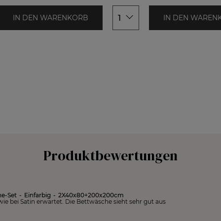
1
IN DEN WARENKORB
IN DEN WAREN
Produktbewertungen
he-Set
-
Einfarbig
-
2X40x80+200x200cm
 wie bei Satin erwartet. Die Bettwäsche sieht sehr gut aus