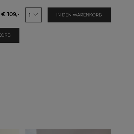
€ 109,-
1
IN DEN WARENKORB
1
KORB