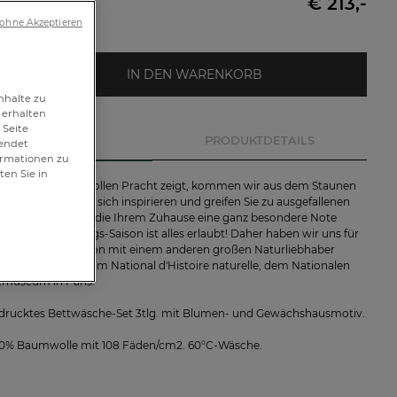
€ 213,-
 ohne Akzeptieren
IN DEN WARENKORB
nhalte zu
 erhalten
 Seite
BESCHREIBUNG
PRODUKTDETAILS
wendet
formationen zu
ten Sie in
tur sich in ihrer vollen Pracht zeigt, kommen wir aus dem Staunen
heraus. Lassen Sie sich inspirieren und greifen Sie zu ausgefallenen
ven und Farben, die Ihrem Zuhause eine ganz besondere Note
n dieser Geburtstags-Saison ist alles erlaubt! Daher haben wir uns für
kuläre Kollaboration mit einem anderen großen Naturliebhaber
tan: dem Muséum National d'Histoire naturelle, dem Nationalen
museum in Paris.
bedrucktes Bettwäsche-Set 3tlg. mit Blumen- und Gewächshausmotiv.
100% Baumwolle mit 108 Fäden/cm2. 60°C-Wäsche.