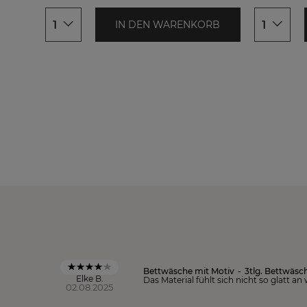
1
1
IN DEN WARENKORB
Bettwäsche mit Motiv
-
3tlg. Bettwäsc
Elke B.
Das Material fühlt sich nicht so glatt an
02.08.2025