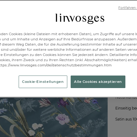
Verfügbar
Fortfahren
1
den Cookies (kleine Dateien mit erhobenen Daten), um Zugriffe auf unsere I
n und um Inhalte und Anzeigen auf Ihre Bedürfnisse anzupassen. Außerdem
f diesem Weg Daten, die für die Auslieferung bestimmter Inhalte auf unserer
sind und/oder für weitere werbliche Informationen auf anderen Seiten ver
re Einstellungen zu den Cookies können Sie jederzeit ändern. Detaillierte In
okies, ihrem Zweck und zu Ihren Rechten (inkl. Abschaltmöglichkeiten) erhal
Wenn die Na
ttps://www.linvosges.com/de/datenschutzbestimmungen.htm
nicht mehr 
Blumenmoti
verleihen. I
Cookie-Einstellungen
Alle Cookies akzeptieren
eine spekta
zusammenge
Naturkunde
Einseitig 
Satin aus 