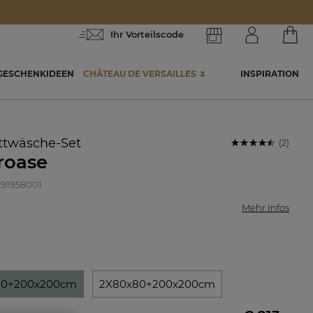
Ihr Vorteilscode
GESCHENKIDEEN
CHÂTEAU DE VERSAILLES 🌷
INSPIRATION
ettwäsche-Set
(2)
roase
 991958001
Mehr Infos
80+200x200cm
2X80x80+200x200cm