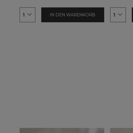
80x80+155
80x80+155x
1
1
IN DEN WARENKORB