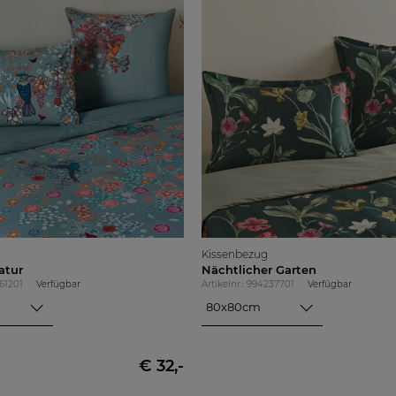
Kissenbezug
atur
Nächtlicher Garten
361201
Verfügbar
Artikelnr.: 994237701
Verfügbar
80x80cm
40x80cm
80x80cm
€ 32,-