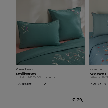
Kissenbezug
Kissenbezug
Schilfgarten
Kostbare N
Artikelnr.: 992374801
Verfügbar
Artikelnr.: 994
40x80cm
40x80cm
40x80cm
40x80cm
80x80cm
80x80cm
€ 29,-