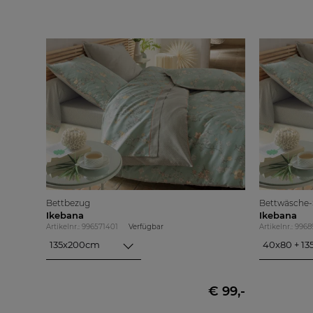
Bettbezug
Bettwäsche-S
Ikebana
Ikebana
Artikelnr.: 996571401
Verfügbar
Artikelnr.: 996
135x200cm
135x200cm
40x80 + 13
155x200cm
40x80 + 15
155x220cm
40x80 + 15
€ 99,-
200x200cm
80x80 + 13