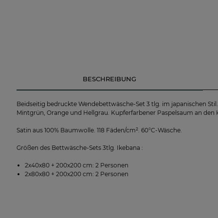
BESCHREIBUNG
Beidseitig bedruckte Wendebettwäsche-Set 3 tlg. im japanischen St
Mintgrün, Orange und Hellgrau. Kupferfarbener Paspelsaum an den 
Satin aus 100% Baumwolle. 118 Fäden/cm². 60°C-Wäsche.
Größen des Bettwäsche-Sets 3tlg. Ikebana :
2x40x80 + 200x200 cm: 2 Personen
2x80x80 + 200x200 cm: 2 Personen