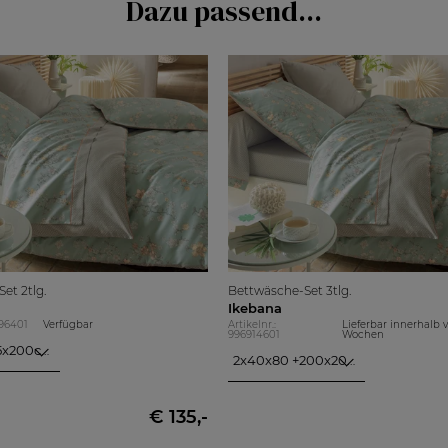
Dazu passend...
et 2tlg.
Bettwäsche-Set 3tlg.
Ikebana
896401
Verfügbar
Artikelnr.:
Lieferbar innerhalb
996914601
Wochen
40x80 + 135x200cm
2x40x80 +200x200cm
5x200cm
2x40x80
+200x200cm
5x200cm
2x80x80
5x220cm
€ 135,-
+200x200cm
5x200cm