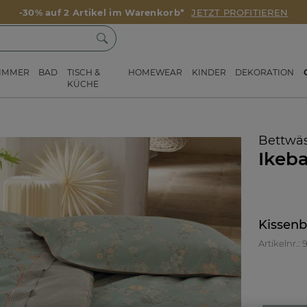
-30% auf 2 Artikel im Warenkorb*
JETZT PROFITIEREN
ZIMMER
BAD
TISCH &
HOMEWEAR
KINDER
DEKORATION
KÜCHE
Bettwä
Ikeb
Kissen
Artikelnr.: