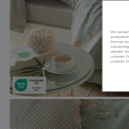
Wir verwen
analysiere
Partner au
notwendig 
werden. Ih
unseren Co
unseren
h