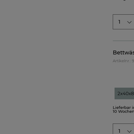
1
Bettwäs
Artikelnr.:
2x40x
Lieferbar 
10 Woche
1