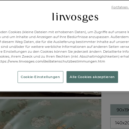
40x8
Fortfahren
Verfügbar
den Cookies (kleine Dateien mit erhobenen Daten), um Zugriffe auf unsere I
n und um Inhalte und Anzeigen auf Ihre Bedürfnisse anzupassen. Außerdem
1
f diesem Weg Daten, die für die Auslieferung bestimmter Inhalte auf unserer
sind und/oder für weitere werbliche Informationen auf anderen Seiten ver
re Einstellungen zu den Cookies können Sie jederzeit ändern. Detaillierte In
okies, ihrem Zweck und zu Ihren Rechten (inkl. Abschaltmöglichkeiten) erhal
ttps://www.linvosges.com/de/datenschutzbestimmungen.htm
Spannb
Cookie-Einstellungen
Alle Cookies akzeptieren
Artikelnr.:
90x1
140x2