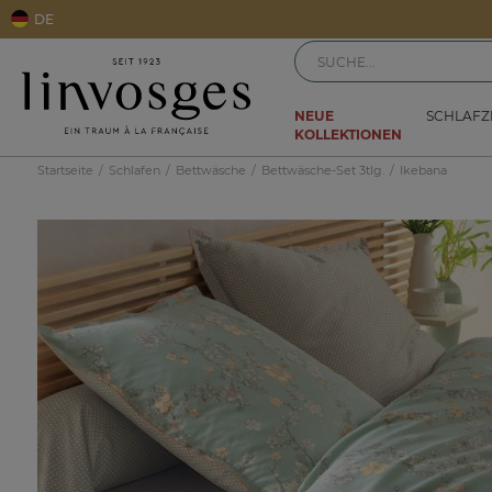
DE
NEUE
SCHLAF
KOLLEKTIONEN
Startseite
Schlafen
Bettwäsche
Bettwäsche-Set 3tlg.
Ikebana