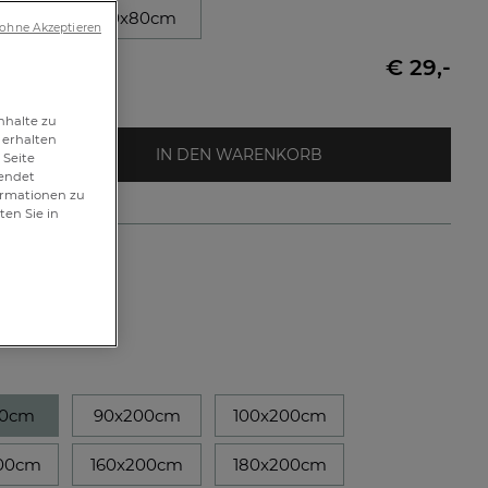
0cm
80x80cm
 ohne Akzeptieren
€ 29,-
nhalte zu
 erhalten
IN DEN WARENKORB
 Seite
wendet
formationen zu
ten Sie in
ettlaken
 996576601
90cm
90x200cm
100x200cm
00cm
160x200cm
180x200cm