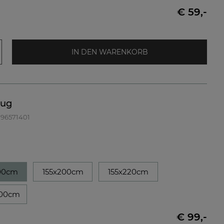
€ 59,-
IN DEN WARENKORB
zug
 996571401
00cm
155x200cm
155x220cm
00cm
€ 99,-