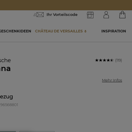
Ihr Vorteilscode
GESCHENKIDEEN
CHÂTEAU DE VERSAILLES 🌷
INSPIRATION
sche
(119)
ana
Mehr Infos
bezug
 996568801