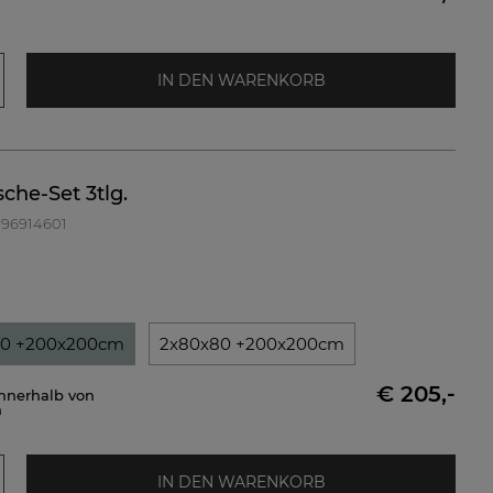
IN DEN WARENKORB
che-Set 3tlg.
 996914601
80 +200x200cm
2x80x80 +200x200cm
€ 205,-
innerhalb von
n
IN DEN WARENKORB