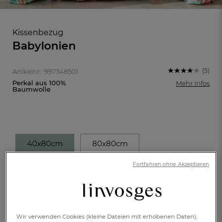
Kissenbezug
Babylonien
(5)
Artikelnr.: 997348501
Perkal aus 100%
Mehr Infos
Baumwolle
40x80cm
80x80cm
€ 27,-
Fortfahren ohne Akzeptieren
FR
DE
AT
BE
CH
Verfügbar
Wir verwenden Cookies (kleine Dateien mit erhobenen Daten),