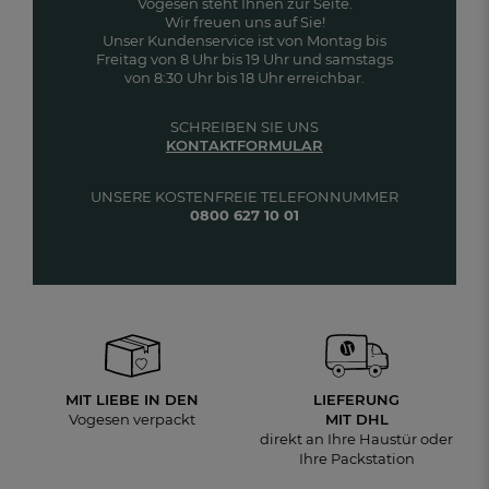
Vogesen steht Ihnen zur Seite.
Wir freuen uns auf Sie!
Unser Kundenservice ist von Montag bis
Freitag von 8 Uhr bis 19 Uhr und samstags
von 8:30 Uhr bis 18 Uhr erreichbar.
SCHREIBEN SIE UNS
KONTAKTFORMULAR
UNSERE KOSTENFREIE TELEFONNUMMER
0800 627 10 01
MIT LIEBE IN DEN
LIEFERUNG
Vogesen verpackt
MIT DHL
direkt an Ihre Haustür oder
Ihre Packstation