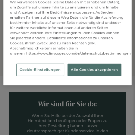
auf Ihre Bestellung
Wir verwenden Cookies (kleine Dateien mit erhobenen Daten),
um Zugriffe auf unsere Inhalte zu analysieren und um Inhalte
und Anzeigen auf Ihre Bedürfnisse anzupassen. Außerdem
erhalten Partner auf diesem Weg Daten, die für die Auslieferung
bestimmter Inhalte auf unserer Seite notwendig sind und/oder
für weitere werbliche Informationen auf anderen Seiten
ANMELDEN
verwendet werden. Ihre Einstellungen zu den Cookies können
Sie jederzeit ändern. Detaillierte Informationen zu unseren
Anti-Roboter-Verifizierung
Cookies, ihrem Zweck und zu Ihren Rechten (inkl.
Hier klicken
Abschaltmöglichkeiten) erhalten Sie in
unseren
https://www.linvosges.com/de/datenschutzbestimmungen.
Friendly
Captcha ⇗
*Der Newsletterversand erfolgt entsprechend unserer
Datenschutzerklärung
.
Sie können sich jederzeit von unserem Newsletter abmelden.
Cookie-Einstellungen
Alle Cookies akzeptieren
Wir sind für Sie da:
FR
DE
AT
BE
CH
Wenn Sie Hilfe bei der Auswahl Ihrer
Heimtextilien benötigen oder Fragen zu
Ihrer Bestellung haben - unser
deutschsprachiger Kundenservice in den