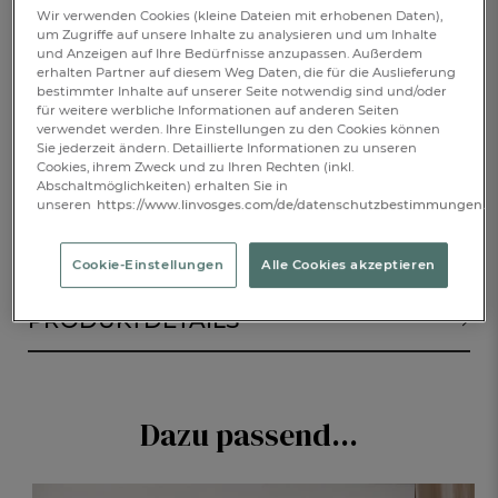
Wir verwenden Cookies (kleine Dateien mit erhobenen Daten),
€ 55,-
um Zugriffe auf unsere Inhalte zu analysieren und um Inhalte
und Anzeigen auf Ihre Bedürfnisse anzupassen. Außerdem
erhalten Partner auf diesem Weg Daten, die für die Auslieferung
Verfügbar
bestimmter Inhalte auf unserer Seite notwendig sind und/oder
für weitere werbliche Informationen auf anderen Seiten
verwendet werden. Ihre Einstellungen zu den Cookies können
Sie jederzeit ändern. Detaillierte Informationen zu unseren
1
IN DEN WARENKORB
Cookies, ihrem Zweck und zu Ihren Rechten (inkl.
Abschaltmöglichkeiten) erhalten Sie in
unseren
https://www.linvosges.com/de/datenschutzbestimmungen.
BESCHREIBUNG
Cookie-Einstellungen
Alle Cookies akzeptieren
PRODUKTDETAILS
Dazu passend...