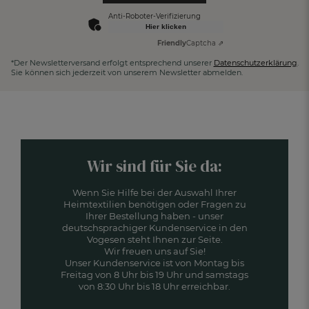
Anti-Roboter-Verifizierung
Hier klicken
Friendly
Captcha ⇗
*Der Newsletterversand erfolgt entsprechend unserer
Datenschutzerklärung
.
Sie können sich jederzeit von unserem Newsletter abmelden.
Wir sind für Sie da:
Wenn Sie Hilfe bei der Auswahl Ihrer
Heimtextilien benötigen oder Fragen zu
Ihrer Bestellung haben - unser
deutschsprachiger Kundenservice in den
Vogesen steht Ihnen zur Seite.
Wir freuen uns auf Sie!
Unser Kundenservice ist von Montag bis
Freitag von 8 Uhr bis 19 Uhr und samstags
von 8:30 Uhr bis 18 Uhr erreichbar.