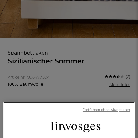
Spannbettlaken
Sizilianischer Sommer
(2)
Artikelnr.: 996477504
100% Baumwolle
Mehr Infos
FR
DE
AT
Fortfahren ohne Akzeptieren
BE
CH
90x190cm
90x200cm
100x200cm
140x200cm
160x200cm
180x200cm