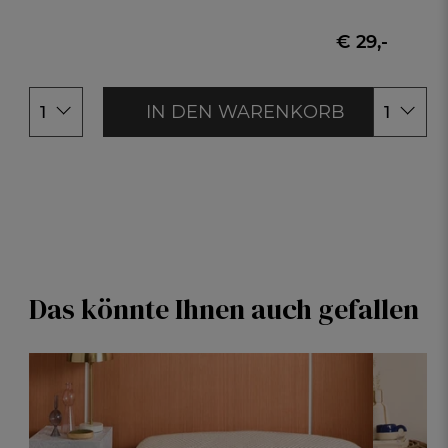
80x80cm
155x200c
€ 29,-
155x220cm
200x200c
IN DEN WARENKORB
1
1
Das könnte Ihnen auch gefallen