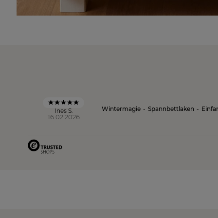
Wintermagie
-
Spannbettlaken
-
Einfa
Ines S.
16.02.2026