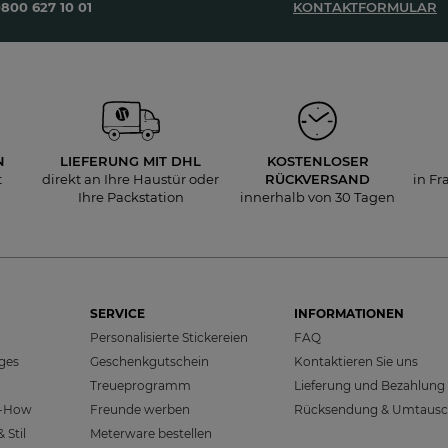
800 627 10 01
KONTAKTFORMULAR
N
LIEFERUNG
MIT DHL
KOSTENLOSER
t
direkt an Ihre Haustür oder
RÜCKVERSAND
in Fr
Ihre Packstation
innerhalb von 30 Tagen
SERVICE
INFORMATIONEN
Personalisierte Stickereien
FAQ
sges
Geschenkgutschein
Kontaktieren Sie uns
Treueprogramm
Lieferung und Bezahlung
w-How
Freunde werben
Rücksendung & Umtaus
 Stil
Meterware bestellen