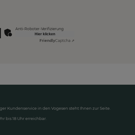
Anti-Roboter-Verifizierung
Hier klicken
Friendly
Captcha ⇗
ger Kundenservice in den Vogesen steht Ihnen zur Seite.
r bis 18 Uhr erreichbar.