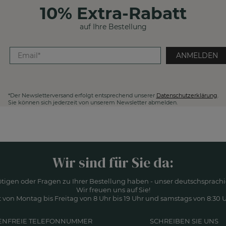
10% Extra-Rabatt
auf Ihre Bestellung
ANMELDEN
*Der Newsletterversand erfolgt entsprechend unserer
Datenschutzerklärung
.
Sie können sich jederzeit von unserem Newsletter abmelden.
Wir sind für Sie da:
ötigen oder Fragen zu Ihrer Bestellung haben - unser deutschsprachi
Wir freuen uns auf Sie!
 von Montag bis Freitag von 8 Uhr bis 19 Uhr und samstags von 8:30 Uh
ENFREIE TELEFONNUMMER
SCHREIBEN SIE UNS