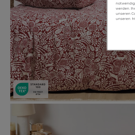
notwendig 
werden. Ih
unseren Co
unseren
h