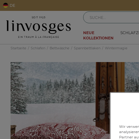
DE
NEUE
SCHLAF
KOLLEKTIONEN
Startseite
Schlafen
Bettwäsche
Spannbettlaken
Wintermagie
Wir verwen
analysiere
Partner au