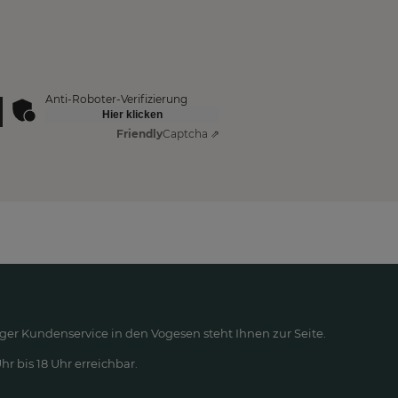
Anti-Roboter-Verifizierung
Hier klicken
Friendly
Captcha ⇗
ger Kundenservice in den Vogesen steht Ihnen zur Seite.
r bis 18 Uhr erreichbar.