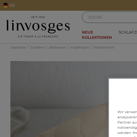
DE
NEUE
SCHLAF
KOLLEKTIONEN
Startseite
Schlafen
Bettwaren
Kopfkissen
Wollkomfort
Wir verwen
analysiere
Partner au
notwendig 
werden. Ih