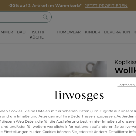
-30% auf 2 Artikel im Warenkorb*
JETZT PROFITIEREN
ZIMMER
BAD
TISCH &
HOMEWEAR
KINDER
DEKORATION
KÜCHE
Kopfkis
Woll
Artikelnr.:
Fortfahren
hochwert
den Cookies (kleine Dateien mit erhobenen Daten), um Zugriffe auf unsere I
n und um Inhalte und Anzeigen auf Ihre Bedürfnisse anzupassen. Außerdem
f diesem Weg Daten, die für die Auslieferung bestimmter Inhalte auf unserer
80x8
sind und/oder für weitere werbliche Informationen auf anderen Seiten ver
re Einstellungen zu den Cookies können Sie jederzeit ändern. Detaillierte In