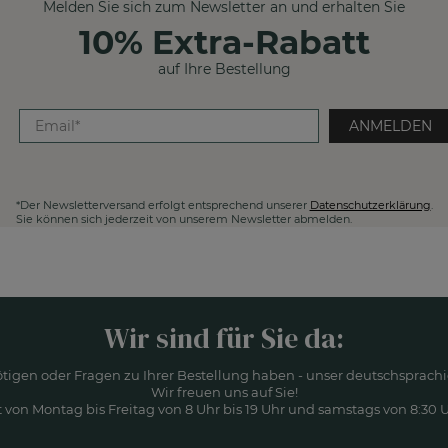
Melden Sie sich zum Newsletter an und erhalten Sie
10% Extra-Rabatt
auf Ihre Bestellung
ANMELDEN
*Der Newsletterversand erfolgt entsprechend unserer
Datenschutzerklärung
.
Sie können sich jederzeit von unserem Newsletter abmelden.
Wir sind für Sie da:
ötigen oder Fragen zu Ihrer Bestellung haben - unser deutschsprachi
Wir freuen uns auf Sie!
 von Montag bis Freitag von 8 Uhr bis 19 Uhr und samstags von 8:30 Uh