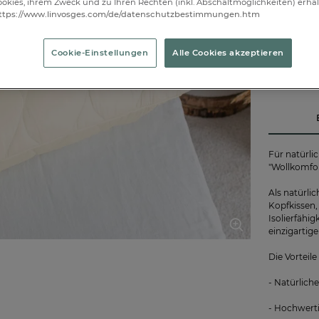
okies, ihrem Zweck und zu Ihren Rechten (inkl. Abschaltmöglichkeiten) erhal
Ausverkau
ttps://www.linvosges.com/de/datenschutzbestimmungen.htm
Cookie-Einstellungen
Alle Cookies akzeptieren
Für natürli
"Wollkomfor
Als natürli
Kopfkissen,
Isolierfähig
einzigartig
Die Vorteil
- Natürlich
- Hochwert