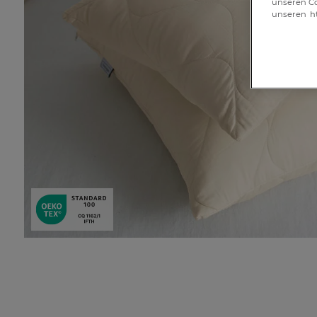
unseren Co
unseren
h