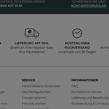
ENFREIE TELEFONNUMMER
SCHREIBEN SIE UNS
800 627 10 01
KONTAKTFORMULAR
N
LIEFERUNG
MIT DHL
KOSTENLOSER
t
direkt an Ihre Haustür oder
RÜCKVERSAND
in Fr
Ihre Packstation
innerhalb von 30 Tagen
SERVICE
INFORMATIONEN
Personalisierte Stickereien
FAQ
sges
Geschenkgutschein
Kontaktieren Sie uns
Treueprogramm
Lieferung und Bezahlung
w-How
Freunde werben
Rücksendung & Umtaus