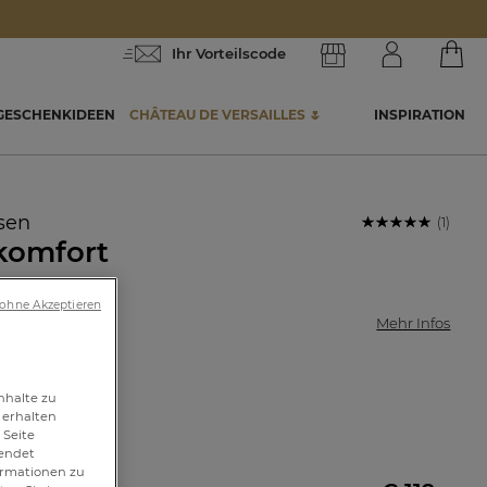
Ihr Vorteilscode
GESCHENKIDEEN
CHÂTEAU DE VERSAILLES 🌷
INSPIRATION
sen
(1)
komfort
 993542101
 ohne Akzeptieren
ige Wolle
Mehr Infos
nhalte zu
 erhalten
 Seite
0cm
wendet
formationen zu