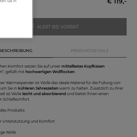
€ 119,-
ten Sie in
ft
ALERT BEI VORRAT
BESCHREIBUNG
PRODUKTDETAILS
chen Komfort setzen Sie auf unser
mittelfestes Kopfkissen
t", gefüllt mit
hochwertigen Wollflocken
.
cher Wärmespender ist Wolle das ideale Material für die Füllung von
 um Sie in
kühleren Jahreszeiten
warm zu halten. Zusätzlich zu ihrer
keit ist Wolle
leicht und absorbierend
und bietet Ihnen einen
en Schlafkomfort.
e des Produkts:
er Unterstützung und Komfort
ige Wolle