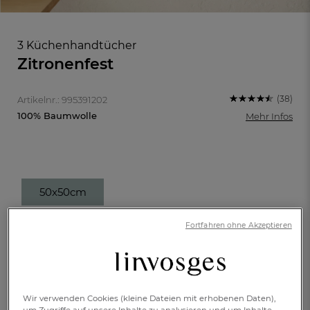
3 Küchenhandtücher
Zitronenfest
(38)
Artikelnr.: 995391202
100% Baumwolle
Mehr Infos
50x50cm
€ 21,-
Fortfahren ohne Akzeptieren
FR
DE
AT
BE
CH
Verfügbar
Wir verwenden Cookies (kleine Dateien mit erhobenen Daten),