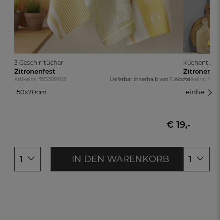
3 Geschirrtücher
Küchentuch
Zitronenfest
Zitronenfe
Artikelnr.: 995389902
Lieferbar innerhalb von
1 Woche
Artikelnr.: 99
50x70cm
einheitsg
50x70cm
einheitsgr
€ 19,-
IN DEN WARENKORB
1
1