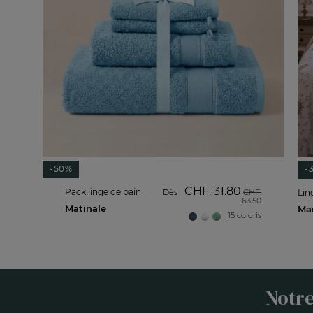
-50%
-
CHF. 31.80
Pack linge de bain
Dès
CHF.
Ling
63.50
Matinale
15 coloris
Notre