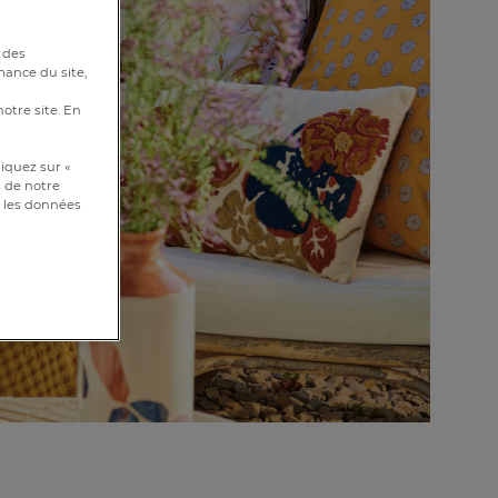
 des
mance du site,
notre site. En
iquez sur «
s de notre
et les données