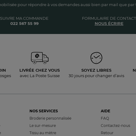
obilisée pour répondre à vos demandes aussi bien par mail que par t
SUIVRE MA COMMANDE
FORMULAIRE DE CONTACT
022 567 55 99
NOUS ÉCRIRE
OIN
LIVRÉE
CHEZ VOUS
SOYEZ LIBRES
N
Vosges
avec La Poste Suisse
30 jours pour
changer d’avis
NOS SERVICES
AIDE
Broderie personnalisée
FAQ
e
Le sur-mesure
Contactez-nous
e
Tissu au mètre
Retour