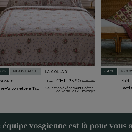
NOUVEAUTÉ
NOUV
30%
-30%
LA COLLAB’
CHF. 25.90
Plaid
e de lit
Dès
CHF. 37.-
Exoti
Marie-Antoinette à Trianon
Collection événement Château
de Versailles x Linvosges
 équipe vosgienne est là pour vous a