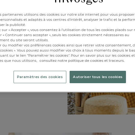
 partenaires utilisons des cookies sur notre site internet pour vous proposer
N
rsonnalisés et adaptés à vos centres d’intérêt, analyser le trafic et la perfor
er la publicité.
 sur « Accepter », vous consentez à l'utilisation de tous les cookies placés sur 
r « Continuer sans accepter », seuls les cookies strictement nécessaires au
ent du site seront utilisés.
ration a eu à cœur
r ou modifier vos préférences cookies ainsi que retirer votre consentement, cl
décoration.
cookies ». Vous pouvez aussi modifier vos choix à tous moments depuis le ba
iquant sur le lien "Paramétrer les cookies". Pour en savoir plus sur les cookies 
es que nous utilisons,
consultez notre politique de cookies et traceurs.
nté pour vous
é les couleurs
es,
Paramètres des cookies
Autoriser tous les cookies
aux
d’ici et d’ailleurs...