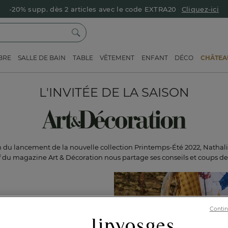
-20% supp. dès 2 articles avec le code EXTRA20
Cliquez-ici
BRE
SALLE DE BAIN
TABLE
VÊTEMENT
ENFANT
DÉCO
CHÂTEAU
L'INVITÉE DE LA SAISON
n du lancement de la nouvelle collection Printemps-Été 2022, Nathal
 du magazine Art & Décoration nous partage ses conseils et coups de
Contin