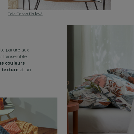
Taie Coton fin lavé
tte parure aux
r l’ensemble,
es couleurs
a texture
et un