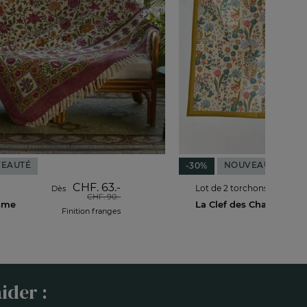
EAUTÉ
NOUVEAUTÉ
-30%
CHF. 63.-
Lot de 2 torchons
Dès
CHF. 90.-
sme
La Clef des Champs
Finition franges
ider :