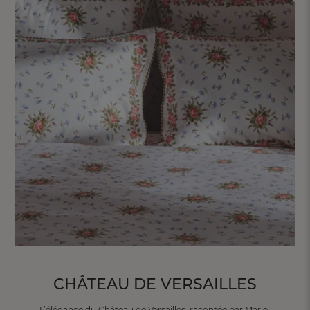
FR
DE
AT
BE
CH
CHÂTEAU DE VERSAILLES
L’élégance du Château de Versailles,
racontée par Marie-