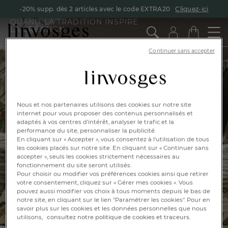
-20% supp. dès 2 articles avec le code EXTRA20
Cliquez-ici
INSPIRATION
QUAND LA TRADITION INSPIRE
LA CRÉATION
Maison
Continuer sans accepter
Bohème
Les inspirations et collaborations
Motifs en majesté
Nous et nos partenaires utilisons des cookies sur notre site
Je découvre
internet pour vous proposer des contenus personnalisés et
adaptés à vos centres d’intérêt, analyser le trafic et la
performance du site, personnaliser la publicité.
En cliquant sur « Accepter », vous consentez à l'utilisation de tous
les cookies placés sur notre site. En cliquant sur « Continuer sans
accepter », seuls les cookies strictement nécessaires au
fonctionnement du site seront utilisés.
Pour choisir ou modifier vos préférences cookies ainsi que retirer
votre consentement, cliquez sur « Gérer mes cookies ». Vous
pouvez aussi modifier vos choix à tous moments depuis le bas de
notre site, en cliquant sur le lien "Paramétrer les cookies". Pour en
savoir plus sur les cookies et les données personnelles que nous
utilisons,
consultez notre politique de cookies et traceurs.