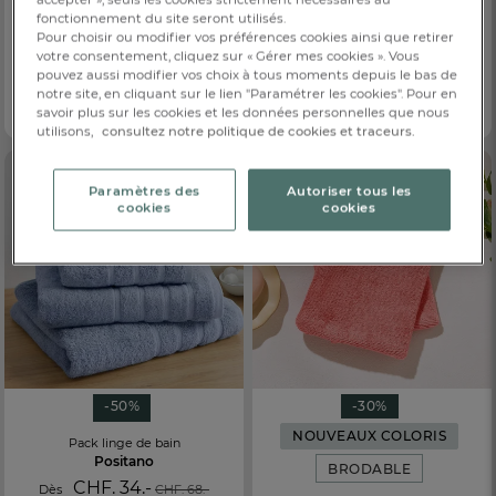
-30%
NOUVEAUTÉ
-50%
fonctionnement du site seront utilisés.
Pour choisir ou modifier vos préférences cookies ainsi que retirer
Lot de 2 gants
Pack linge de bain
votre consentement, cliquez sur « Gérer mes cookies ». Vous
Botanica
L'Estagnol
pouvez aussi modifier vos choix à tous moments depuis le bas de
CHF. 4.90
CHF. 23.-
Dès
CHF. 7.-
Dès
CHF. 46.-
notre site, en cliquant sur le lien "Paramétrer les cookies". Pour en
savoir plus sur les cookies et les données personnelles que nous
100% coton 550g/m²
6 coloris
utilisons,
consultez notre politique de cookies et traceurs.
Paramètres des
Autoriser tous les
cookies
cookies
-50%
-30%
NOUVEAUX COLORIS
Pack linge de bain
Positano
BRODABLE
CHF. 34.-
Dès
CHF. 68.-