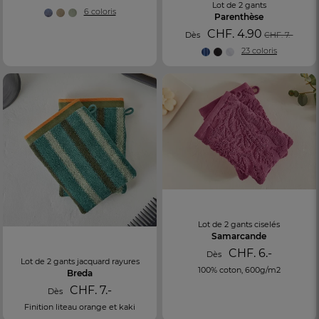
Lot de 2 gants
6 coloris
Parenthèse
CHF. 4.90
Dès
CHF. 7.-
23 coloris
Lot de 2 gants ciselés
Samarcande
CHF. 6.-
Dès
Lot de 2 gants jacquard rayures
100% coton, 600g/m2
Breda
CHF. 7.-
Dès
Finition liteau orange et kaki