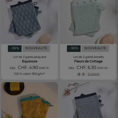
-30%
NOUVEAUTÉ
-30%
NOUVEAUTÉ
Lot de 2 gants jacquard
Lot de 2 gants brodés
Equinoxe
Fleurs de Cottage
CHF. 4.90
CHF. 6.30
Dès
CHF. 7.-
Dès
CHF. 9.-
100 % coton 550 g/m²
2 coloris
FR
DE
AT
BE
CH