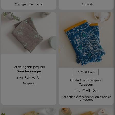
Éponge unie grenat
2 coloris
Lot de 2 gants jacquard
Dans les nuages
LA COLLAB’
CHF. 7.-
Dès
Lot de 2 gants jacquard
Jacquard
Tarascon
CHF. 8.-
Dès
Collection événement Souleiado et
Linvosges