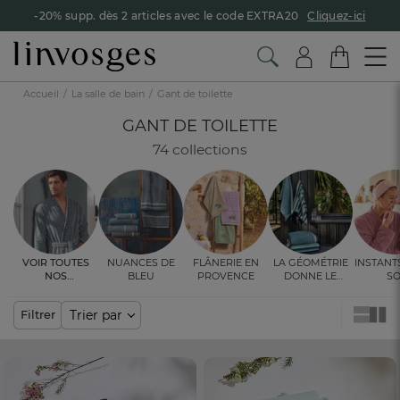
-20% supp. dès 2 articles avec le code EXTRA20
Cliquez-ici
Accueil
La salle de bain
Gant de toilette
GANT DE TOILETTE
74 collections
Voir toutes
Nuances de
Flânerie en
La géométrie
Instant
nos
bleu
Provence
donne le
so
ambiances
rythme
Trier par
Filtrer