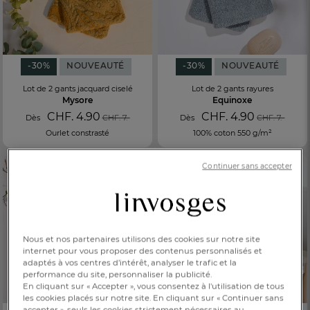
-30%
NOUVEAUTÉ
-30%
NOUVEAUTÉ
Lot de 2 gants jacquard ciselé
Lot de 2 gants rayures
Mysore
Equinoxe
CHF. 4.90
CHF. 4.90
Dès
CHF. 7.-
Dès
CHF. 7.-
Ourlet constrasté
100% coton 550 g/m²
Continuer sans accepter
Nous et nos partenaires utilisons des cookies sur notre site
internet pour vous proposer des contenus personnalisés et
adaptés à vos centres d’intérêt, analyser le trafic et la
performance du site, personnaliser la publicité.
En cliquant sur « Accepter », vous consentez à l'utilisation de tous
les cookies placés sur notre site. En cliquant sur « Continuer sans
accepter », seuls les cookies strictement nécessaires au