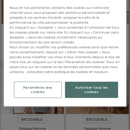
Nous et nos partenaires utilisons des cookies sur notre site
internet pour vous proposer des contenus personnalisés et
adaptés à vos centres d’intérêt, analyser le trafic et la
performance du site, personnaliser la publicité.
En cliquant sur « Accepter », vous consentez à l'utilisation de tous
BRODABLE
BRODABLE
les cookies placés sur notre site. En cliquant sur « Continuer sans
accepter », seuls les cookies strictement nécessaires au
Peignoir homme
Peignoir femme
fonctionnement du site seront utilisés.
Velouté
Caresse
Pour choisir ou modifier vos préférences cookies ainsi que retirer
CHF. 109.-
CHF. 89.-
Dès
Dès
votre consentement, cliquez sur « Gérer mes cookies ». Vous
pouvez aussi modifier vos choix à tous moments depuis le bas de
5 coloris
2 coloris
notre site, en cliquant sur le lien "Paramétrer les cookies". Pour en
savoir plus sur les cookies et les données personnelles que nous
utilisons,
consultez notre politique de cookies et traceurs.
Paramètres des
Autoriser tous les
cookies
cookies
BRODABLE
BRODABLE
Peignoir femme
Peignoir femme