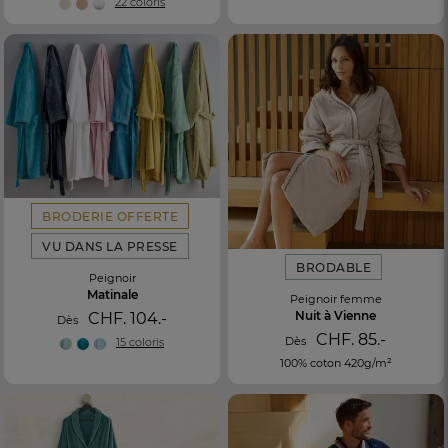
22 coloris
BRODERIE OFFERTE
VU DANS LA PRESSE
BRODABLE
Peignoir
Matinale
Peignoir femme
Nuit à Vienne
CHF. 104.-
Dès
CHF. 85.-
Dès
15 coloris
100% coton 420g/m²