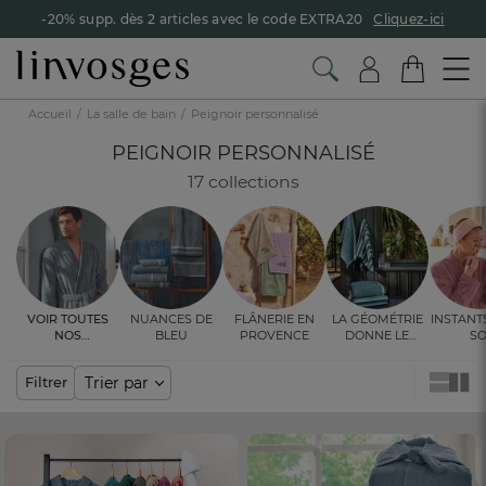
-20% supp. dès 2 articles avec le code EXTRA20
Cliquez-ici
Accueil
La salle de bain
Peignoir personnalisé
PEIGNOIR PERSONNALISÉ
17 collections
Voir toutes
Nuances de
Flânerie en
La géométrie
Instant
nos
bleu
Provence
donne le
so
ambiances
rythme
Trier par
Filtrer