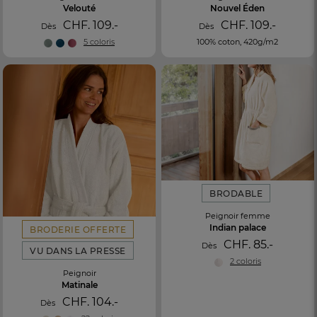
Velouté
Nouvel Éden
CHF. 109.-
CHF. 109.-
Dès
Dès
5 coloris
100% coton, 420g/m2
BRODABLE
Peignoir femme
Indian palace
BRODERIE OFFERTE
CHF. 85.-
Dès
VU DANS LA PRESSE
2 coloris
Peignoir
Matinale
CHF. 104.-
Dès