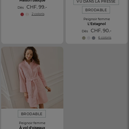
Maison basque
VU DANS LA PRESSE
CHF. 99.-
Dès
BRODABLE
2 coloris
Peignoir femme
L'Estagnol
CHF. 90.-
Dès
6 coloris
BRODABLE
Peignoir femme
À vol d'oiseaux