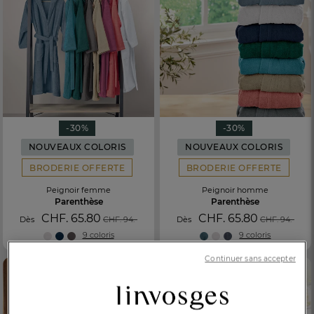
-30%
-30%
NOUVEAUX COLORIS
NOUVEAUX COLORIS
BRODERIE OFFERTE
BRODERIE OFFERTE
Peignoir femme
Peignoir homme
Parenthèse
Parenthèse
CHF. 65.80
CHF. 65.80
Dès
CHF. 94.-
Dès
CHF. 94.-
9 coloris
9 coloris
FR
DE
AT
BE
CH
Continuer sans accepter