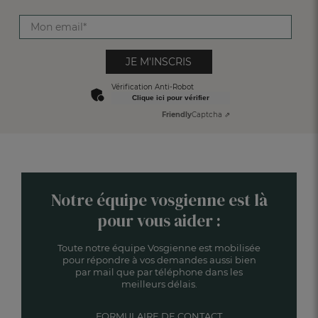
JE M'INSCRIS
Vérification Anti-Robot
Clique ici pour vérifier
Friendly
Captcha ⇗
Notre équipe vosgienne est là
pour vous aider :
Toute notre équipe Vosgienne est mobilisée
pour répondre à vos demandes aussi bien
par mail que par téléphone dans les
meilleurs délais.
FORMULAIRE DE CONTACT