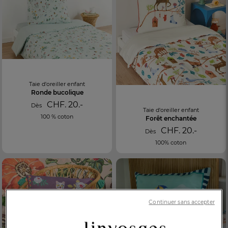
Taie d'oreiller enfant
Ronde bucolique
CHF. 20.-
Dès
Taie d'oreiller enfant
100 % coton
Forêt enchantée
CHF. 20.-
Dès
100% coton
FR
DE
AT
BE
CH
Continuer sans accepter