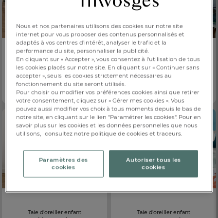
Nous et nos partenaires utilisons des cookies sur notre site
internet pour vous proposer des contenus personnalisés et
adaptés à vos centres d’intérêt, analyser le trafic et la
-30%
NOUVEAUTÉ
LA COLLAB’
performance du site, personnaliser la publicité.
En cliquant sur « Accepter », vous consentez à l'utilisation de tous
Taie d'oreiller
Coussin
les cookies placés sur notre site. En cliquant sur « Continuer sans
Cap sur les Nuages
Nathalie Lété
accepter », seuls les cookies strictement nécessaires au
CHF. 14.-
CHF. 45.-
Dès
CHF. 20.-
Dès
fonctionnement du site seront utilisés.
Pour choisir ou modifier vos préférences cookies ainsi que retirer
100 % coton, 57 fils/cm²
Jacquard à motif chat et fleurs
votre consentement, cliquez sur « Gérer mes cookies ». Vous
pouvez aussi modifier vos choix à tous moments depuis le bas de
notre site, en cliquant sur le lien "Paramétrer les cookies". Pour en
savoir plus sur les cookies et les données personnelles que nous
utilisons,
consultez notre politique de cookies et traceurs.
Paramètres des
Autoriser tous les
cookies
cookies
Taie d'oreiller enfant
Taie d'oreiller enfant