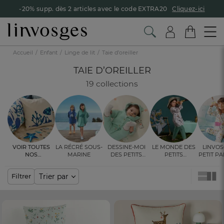
-20% supp. dès 2 articles avec le code EXTRA20
Cliquez-ici
Accueil
Enfant
Linge de lit
Taie d’oreiller
TAIE D’OREILLER
19 collections
Voir toutes
La récré sous-
Dessine-moi
Le monde des
Linvos
nos
marine
des petits
petits
Petit P
ambiances
bonheurs
explorateurs
les 
cou(l
Trier par
Filtrer