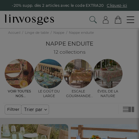
-20% supp. dès 2 articles avec le code EXTRA20
Cliquez-ici
Accueil
Linge de table
Nappe
Nappe enduite
NAPPE ENDUITE
12 collections
Voir toutes
Le goût du
Escale
Éveil de la
nos
large
gourmande
nature
ambiances
en Orient
Trier par
Filtrer