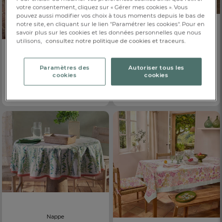
votre consentement, cliquez sur « Gérer mes cookies ». Vous
pouvez aussi modifier vos choix à tous moments depuis le bas de
notre site, en cliquant sur le lien "Paramétrer les cookies". Pour en
savoir plus sur les cookies et les données personnelles que nous
Nappe
utilisons,
consultez notre politique de cookies et traceurs.
Parfum iodé
CHF. 75.-
Dès
Nappe enduite
Paramètres des
Autoriser tous les
Traitement anti-UV
Semaine
cookies
cookies
CHF. 49.-
Dès
6 coloris
Nappe