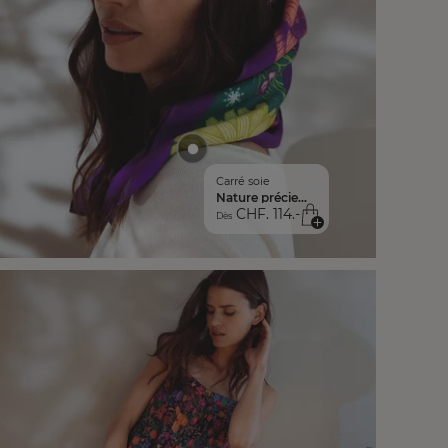
Carré soie
Nature précieuse
CHF. 114.-
Dès