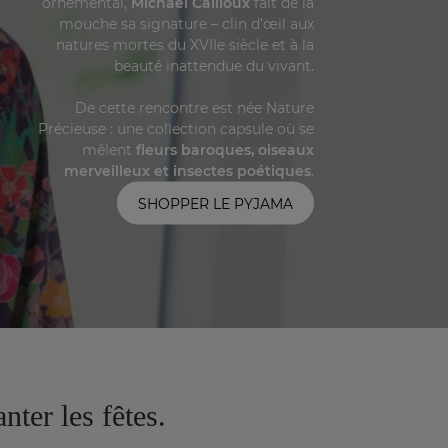
ornemental,
Michaël Cailloux
fait de la
mouche sa signature – clin d’œil aux
natures mortes du XVIIe siècle et à la
beauté inattendue du vivant.
De cette rencontre est née Nature
Précieuse : une collection capsule où se
mêlent
fleurs baroques, oiseaux
merveilleux et insectes poétiques
.
SHOPPER LE PYJAMA
ter les fêtes.