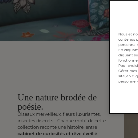
Nous et nos
contenus pe
personnalis
En cliquant
cliquant su
fonctionnem
Pour choisi
Gérer mes 
site, en cl
personnell
Une nature brodée de
poésie.
Oiseaux merveilleux, fleurs luxuriantes,
insectes discrets… Chaque motif de cette
collection raconte une histoire, entre
cabinet de curiosités et rêve éveillé
.