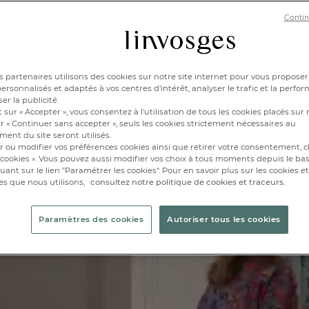
Michaël Cailloux et sa “Nature précieuse”.
Contin
 partenaires utilisons des cookies sur notre site internet pour vous proposer
rsonnalisés et adaptés à vos centres d’intérêt, analyser le trafic et la perfor
er la publicité.
 sur « Accepter », vous consentez à l'utilisation de tous les cookies placés sur 
r « Continuer sans accepter », seuls les cookies strictement nécessaires au
ent du site seront utilisés.
r ou modifier vos préférences cookies ainsi que retirer votre consentement, cl
cookies ». Vous pouvez aussi modifier vos choix à tous moments depuis le ba
iquant sur le lien "Paramétrer les cookies". Pour en savoir plus sur les cookies 
es que nous utilisons,
consultez notre politique de cookies et traceurs.
Paramètres des cookies
Autoriser tous les cookies