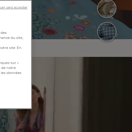
uer sans accepter
 des
mance du site,
notre site. En
iquez sur «
s de notre
et les données