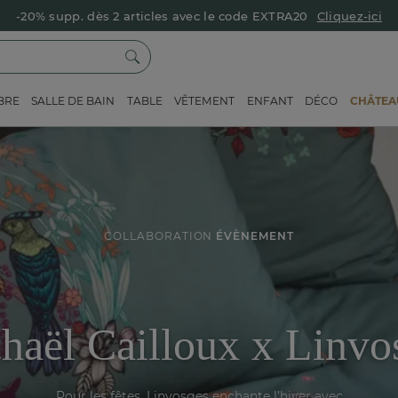
-20% supp. dès 2 articles avec le code EXTRA20
Cliquez-ici
BRE
SALLE DE BAIN
TABLE
VÊTEMENT
ENFANT
DÉCO
CHÂTEAU
COLLABORATION
ÉVÈNEMENT
haël Cailloux x Linvo
Pour les fêtes, Linvosges enchante l’hiver avec