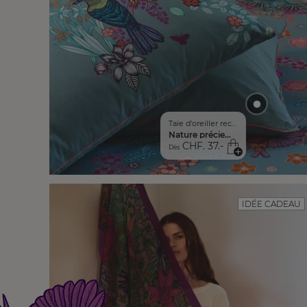
Taie d'oreiller rectangulaire
Nature précieuse
CHF. 37.-
Dès
IDÉE CADEAU