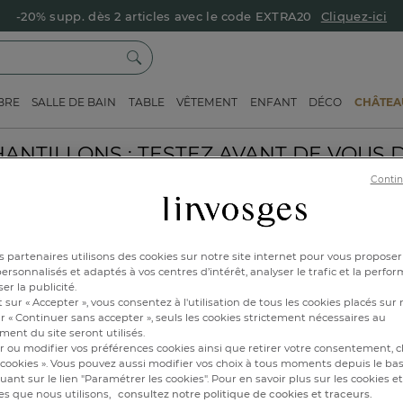
-20% supp. dès 2 articles avec le code EXTRA20
Cliquez-ici
BRE
SALLE DE BAIN
TABLE
VÊTEMENT
ENFANT
DÉCO
CHÂTEAU
HANTILLONS :
TESTEZ AVANT DE VOUS 
Contin
dans certains motifs et
rmettre de toucher les
ire le bon choix.
 partenaires utilisons des cookies sur notre site internet pour vous proposer
rsonnalisés et adaptés à vos centres d’intérêt, analyser le trafic et la perfor
ogrammes), les motifs
er la publicité.
dons, les oreillers, les
 sur « Accepter », vous consentez à l'utilisation de tous les cookies placés sur 
échantillonnés.
r « Continuer sans accepter », seuls les cookies strictement nécessaires au
ent du site seront utilisés.
r ou modifier vos préférences cookies ainsi que retirer votre consentement, cl
cookies ». Vous pouvez aussi modifier vos choix à tous moments depuis le ba
iquant sur le lien "Paramétrer les cookies". Pour en savoir plus sur les cookies 
es que nous utilisons,
consultez notre politique de cookies et traceurs.