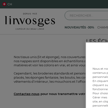
CH
NOUVEAUTÉS -30%
CHAM
LES ÉC
Nos tissus unis (lit et éponge), nos couvertures, nos parures 
nos nappes sont disponibles en échantillons afin de vous pe
matières et voir les coloris en vrai, et ainsi vous assurer de fa
Nous et nos
contenus pe
Cependant, les broderies standards et personnalisées (mon
personnalis
placés, les éponges fantaisie, les boutis, les couettes, les édre
En cliquant
vêtements d’intérieur, les mouchoirs et l’office ne sont pas 
cliquant su
fonctionnem
Pour choisi
Contactez-nous
pour nous transmettre votre demande !
Gérer mes 
site, en cl
personnell