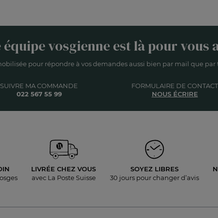
 équipe vosgienne est là pour vous a
obilisée pour répondre à vos demandes aussi bien par mail que par t
SUIVRE MA COMMANDE
FORMULAIRE DE CONTACT
022 567 55 99
NOUS ÉCRIRE
OIN
LIVRÉE
CHEZ VOUS
SOYEZ LIBRES
N
Vosges
avec La Poste Suisse
30 jours pour
changer d’avis