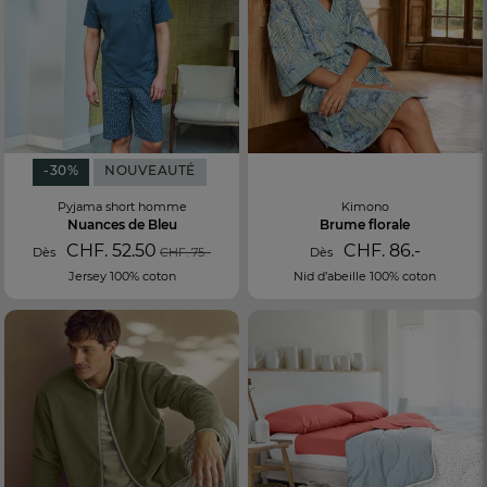
-30%
NOUVEAUTÉ
Pyjama short homme
Kimono
Nuances de Bleu
Brume florale
CHF. 52.50
CHF. 86.-
Dès
CHF. 75.-
Dès
Jersey 100% coton
Nid d’abeille 100% coton