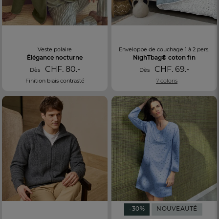
Veste polaire
Enveloppe de couchage 1 à 2 pers.
Élégance nocturne
NighTbag® coton fin
CHF. 80.-
CHF. 69.-
Dès
Dès
Finition biais contrasté
7 coloris
-30%
NOUVEAUTÉ