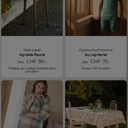
Table basse
Pyjama short homme
Myriade fleurie
Au cap ferret
CHF. 90.-
CHF. 75.-
Dès
Dès
Plateau au métal martelé bleu
Jersey 100 % coton
céruléen