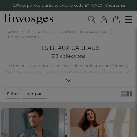
-20% supp. dès 2 articles avec le code EXTRA20
Cliquez-ici
Accueil
IDÉES CADEAUX
LES SÉLECTIONS PAR BUDGET
Les beaux cadeaux
LES BEAUX CADEAUX
313 collections
Bienvenue sur notre sélection d’idées cadeaux pour femme,
homme et enfant. Trouvez le cadeau parfait pour faire plaisir ou
faîtes-vous simplement plaisir. Du linge de lit, du linge de maison
ou encore du linge de bain en passant par nos accessoires déco :
toutes les occasions sont bonnes pour offrir un cadeau.
Trier par
Filtrer