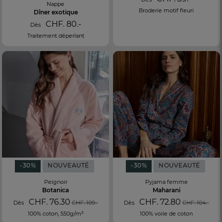
Nappe
Broderie motif fleuri
Dîner exotique
CHF. 80.-
Dès
Traitement déperlant
-30%
NOUVEAUTÉ
-30%
NOUVEAUTÉ
Peignoir
Pyjama femme
Botanica
Maharani
CHF. 76.30
CHF. 72.80
Dès
CHF. 109.-
Dès
CHF. 104.-
100% coton, 550g/m²
100% voile de coton