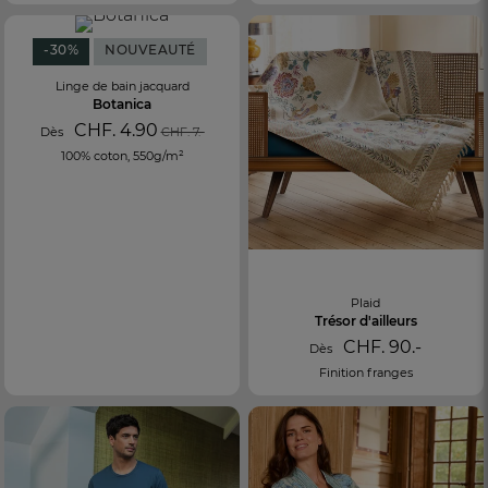
-30%
NOUVEAUTÉ
Linge de bain jacquard
Botanica
CHF. 4.90
Dès
CHF. 7.-
100% coton, 550g/m²
Plaid
Trésor d'ailleurs
CHF. 90.-
Dès
Finition franges