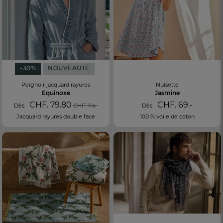
-30%
NOUVEAUTÉ
Peignoir jacquard rayures
Nuisette
Equinoxe
Jasmine
CHF. 79.80
CHF. 69.-
Dès
CHF. 114.-
Dès
Jacquard rayures double face
100 % voile de coton
FR
DE
AT
BE
CH