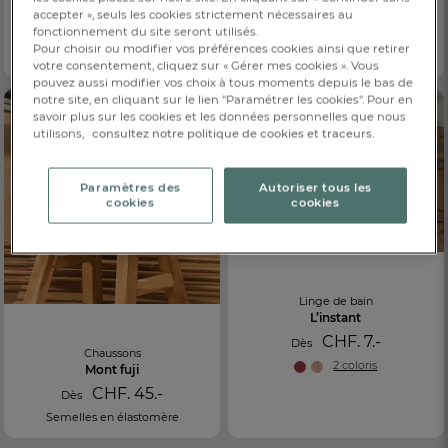
Éveil impérial
Douce harmonie
accepter », seuls les cookies strictement nécessaires au
fonctionnement du site seront utilisés.
CHF. 69.-
CHF. 57.-
Dès
Dès
Pour choisir ou modifier vos préférences cookies ainsi que retirer
Fines bretelles réglables
Polaire
votre consentement, cliquez sur « Gérer mes cookies ». Vous
pouvez aussi modifier vos choix à tous moments depuis le bas de
notre site, en cliquant sur le lien "Paramétrer les cookies". Pour en
savoir plus sur les cookies et les données personnelles que nous
utilisons,
consultez notre politique de cookies et traceurs.
Paramètres des
Autoriser tous les
cookies
cookies
Linge de bain
L’instant
CHF. 7.-
Dès
Chaussons
2 coloris
Mont fuji
CHF. 45.-
Dès
Semelles en élastomère