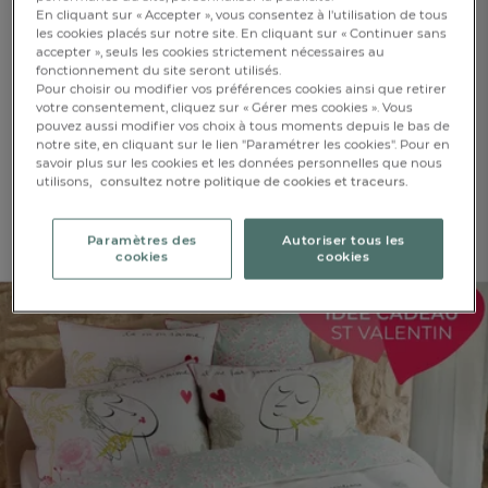
Comme une œuvre d’art, la parure de
En cliquant sur « Accepter », vous consentez à l'utilisation de tous
les cookies placés sur notre site. En cliquant sur « Continuer sans
lit dévoile un couple d’amoureux,
accepter », seuls les cookies strictement nécessaires au
dans un tableau champêtre inspiré
fonctionnement du site seront utilisés.
Pour choisir ou modifier vos préférences cookies ainsi que retirer
des vers passionnés de Rimbaud et
votre consentement, cliquez sur « Gérer mes cookies ». Vous
de son poème “Sensation”.
pouvez aussi modifier vos choix à tous moments depuis le bas de
notre site, en cliquant sur le lien "Paramétrer les cookies". Pour en
savoir plus sur les cookies et les données personnelles que nous
utilisons,
consultez notre politique de cookies et traceurs.
SHOPPER LA PARURE
Paramètres des
Autoriser tous les
cookies
cookies