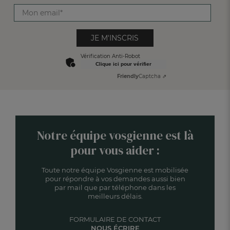
JE M'INSCRIS
Vérification Anti-Robot
Clique ici pour vérifier
Friendly
Captcha ⇗
Notre équipe vosgienne est là
pour vous aider :
Toute notre équipe Vosgienne est mobilisée
pour répondre à vos demandes aussi bien
par mail que par téléphone dans les
meilleurs délais.
FORMULAIRE DE CONTACT
NOUS ÉCRIRE