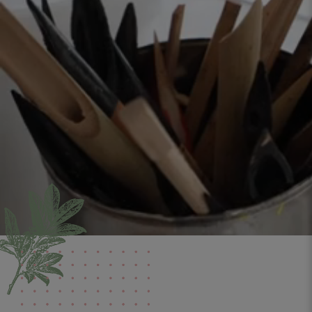
FR
DE
AT
BE
CH