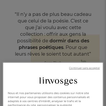
“Il n’y a pas de plus beau cadeau
que celui de la poésie.
C’est ce
que j’ai voulu avec cette
collection : offrir aux
gens la
possibilité de
dormir dans des
phrases
poétiques
. Pour que
leurs rêves le soient tout autant”
Serge Bloch
Continuer sans accepter
Nous et nos partenaires utilisons des cookies sur notre site
internet pour vous proposer des contenus personnalisés et
adaptés à vos centres d’intérêt, analyser le trafic et la
performance du site, personnaliser la publicité.