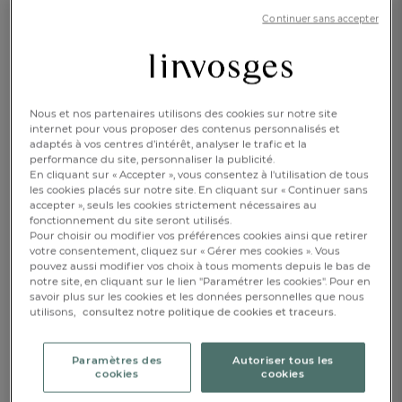
ITINÉRAIRE
01 46 08 12 43
Continuer sans accepter
BRUXELLES
+ D'INFOS
79 B Rue de Namur
Nous et nos partenaires utilisons des cookies sur notre site
1000 Bruxelles
internet pour vous proposer des contenus personnalisés et
ITINÉRAIRE
adaptés à vos centres d’intérêt, analyser le trafic et la
+32 2 446 18 15
performance du site, personnaliser la publicité.
En cliquant sur « Accepter », vous consentez à l'utilisation de tous
les cookies placés sur notre site. En cliquant sur « Continuer sans
accepter », seuls les cookies strictement nécessaires au
CAEN
+ D'INFOS
fonctionnement du site seront utilisés.
3 rue Neuve Saint-Jean
Pour choisir ou modifier vos préférences cookies ainsi que retirer
votre consentement, cliquez sur « Gérer mes cookies ». Vous
14000 Caen
pouvez aussi modifier vos choix à tous moments depuis le bas de
ITINÉRAIRE
02 31 95 67 45
notre site, en cliquant sur le lien "Paramétrer les cookies". Pour en
savoir plus sur les cookies et les données personnelles que nous
utilisons,
consultez notre politique de cookies et traceurs.
CANNES
+ D'INFOS
Paramètres des
Autoriser tous les
10 rue Belges
cookies
cookies
06400 Cannes
ITINÉRAIRE