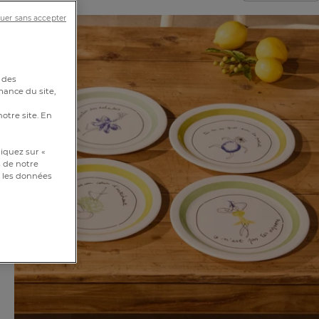
uer sans accepter
 des
mance du site,
notre site. En
iquez sur «
s de notre
et les données