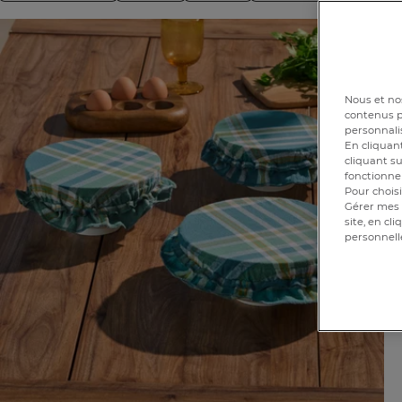
Nous et nos
contenus pe
personnalis
En cliquant
cliquant su
fonctionnem
Pour choisi
Gérer mes 
site, en cl
personnell