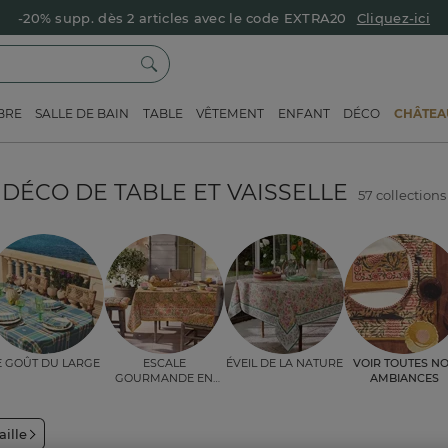
-20% supp. dès 2 articles avec le code EXTRA20
Cliquez-ici
BRE
SALLE DE BAIN
TABLE
VÊTEMENT
ENFANT
DÉCO
CHÂTEAU
DÉCO DE TABLE ET VAISSELLE
57 collections
e goût du large
Escale
Éveil de la nature
Voir toutes n
gourmande en
ambiances
Orient
aille