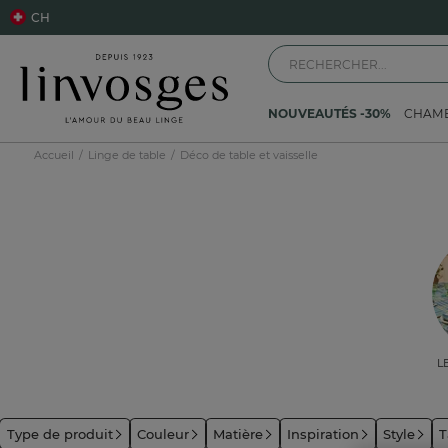
CH
NOUVEAUTÉS -30%
CHAM
Accueil
Linge de table
Déco de table et vaisselle
L
Type de produit
Couleur
Matière
Inspiration
Style
T