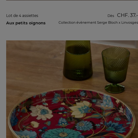
CHF. 37.-
Lot de 4 assiettes
Dès
Aux petits oignons
Collection évènement Serge Bloch x Linvosges