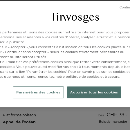
Contin
 partenaires utilisons des cookies sur notre site internet pour vous proposer
rsonnalisés et adaptés à vos centres d’intérêt, analyser le trafic et la perfor
er la publicité.
 sur « Accepter », vous consentez à l'utilisation de tous les cookies placés sur 
r « Continuer sans accepter », seuls les cookies strictement nécessaires au
ent du site seront utilisés.
r ou modifier vos préférences cookies ainsi que retirer votre consentement, cl
cookies ». Vous pouvez aussi modifier vos choix à tous moments depuis le ba
iquant sur le lien "Paramétrer les cookies". Pour en savoir plus sur les cookies 
es que nous utilisons,
consultez notre politique de cookies et traceurs.
Paramètres des cookies
Autoriser tous les cookies
CHF. 39.-
Plat forme poisson
Dès
Appel de l’océan
Bois de manguier