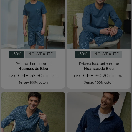
-30%
NOUVEAUTÉ
-30%
NOUVEAUTÉ
Pyjama short homme
Pyjama haut uni homme
Nuances de Bleu
Nuances de Bleu
CHF. 52.50
CHF. 60.20
Dès
CHF. 75.-
Dès
CHF. 86.-
Jersey 100% coton
Jersey 100% coton
FR
DE
AT
BE
CH