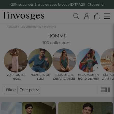
-20% supp. dès 2 articles avec le code EXTRA20
Cliquez-ici
Accueil
Les vêtements
Homme
HOMME
106 collections
Voir toutes
Nuances de
Sous le ciel
Escapade en
Ciutad
nos
bleu
des vacances
bord de mer
l’art f
ambiances
fleur 
Trier par
Filtrer