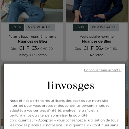
-30%
NOUVEAUTÉ
-30%
NOUVEAUTÉ
Pyjama haut imprimé homme
Veste polaire homme
Nuances de Bleu
Nuances de Bleu
CHF. 63.-
CHF. 56.-
Dès
CHF. 90.-
Dès
CHF. 80.-
Jersey 100% coton
Reliefée
Continuer sans accepter
Nous et nos partenaires utilisons des cookies sur notre site
internet pour vous proposer des contenus personnalisés et
adaptés à vos centres d’intérêt, analyser le trafic et la
performance du site, personnaliser la publicité.
En cliquant sur « Accepter », vous consentez à l'utilisation de tous
les cookies placés sur notre site. En cliquant sur « Continuer sans