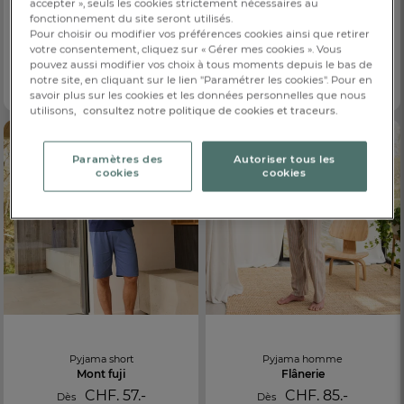
accepter », seuls les cookies strictement nécessaires au
fonctionnement du site seront utilisés.
Pour choisir ou modifier vos préférences cookies ainsi que retirer
Pyjama-short
Veste homme
Régate
Océan
votre consentement, cliquez sur « Gérer mes cookies ». Vous
pouvez aussi modifier vos choix à tous moments depuis le bas de
CHF. 80.-
CHF. 90.-
Dès
Dès
notre site, en cliquant sur le lien "Paramétrer les cookies". Pour en
Motif placé voilier
Broderie ancre
savoir plus sur les cookies et les données personnelles que nous
utilisons,
consultez notre politique de cookies et traceurs.
Paramètres des
Autoriser tous les
cookies
cookies
Pyjama short
Pyjama homme
Mont fuji
Flânerie
CHF. 57.-
CHF. 85.-
Dès
Dès