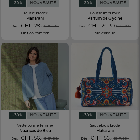
-30%
NOUVEAUTÉ
-30%
NOUVEAUTÉ
Trousse brodée
Trousse imprimée
Maharani
Parfum de Glycine
CHF. 28.-
CHF. 20.30
Dès
CHF. 40.-
Dès
CHF. 29.-
Finition pompon
Nid d'abeille
-30%
NOUVEAUTÉ
-30%
NOUVEAUTÉ
Veste polaire femme
Sac velours brodé
Nuances de Bleu
Maharani
CHF. 56.-
CHF. 56.-
Dès
CHF. 80.-
Dès
CHF. 80.-