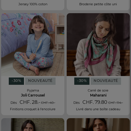
Jersey 100% coton
Broderie petite côte uni
-30%
NOUVEAUTÉ
-30%
NOUVEAUTÉ
Pyjama
Carré de soie
Joli Carrousel
Maharani
CHF. 28.-
CHF. 79.80
Dès
CHF. 40.-
Dès
CHF. 114.-
Finitions croquet à l’encolure
Livré dans une boîte cadeau