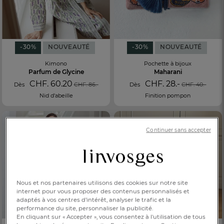
-30%
NOUVEAUTÉ
-30%
NOUVEAUTÉ
Kimono
Pochette à bijoux
Parfum de Glycine
Maharani
CHF. 60.20
CHF. 28.-
Dès
CHF. 86.-
Dès
CHF. 40.-
Nid d'abeille
Finition pompon
Continuer sans accepter
Nous et nos partenaires utilisons des cookies sur notre site
internet pour vous proposer des contenus personnalisés et
adaptés à vos centres d’intérêt, analyser le trafic et la
performance du site, personnaliser la publicité.
En cliquant sur « Accepter », vous consentez à l'utilisation de tous