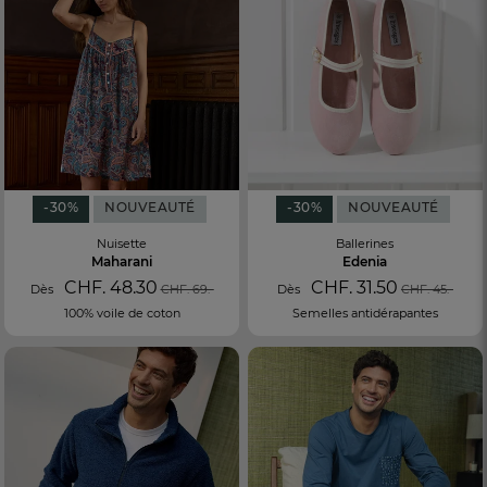
-30%
NOUVEAUTÉ
-30%
NOUVEAUTÉ
Nuisette
Ballerines
Maharani
Edenia
CHF. 48.30
CHF. 31.50
Dès
CHF. 69.-
Dès
CHF. 45.-
100% voile de coton
Semelles antidérapantes