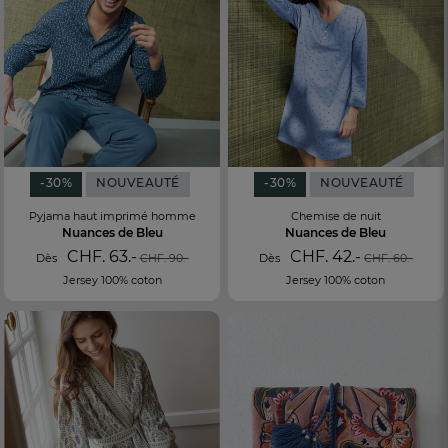
-30%
NOUVEAUTÉ
-30%
NOUVEAUTÉ
Pyjama haut imprimé homme
Chemise de nuit
Nuances de Bleu
Nuances de Bleu
CHF. 63.-
CHF. 42.-
Dès
CHF. 90.-
Dès
CHF. 60.-
Jersey 100% coton
Jersey 100% coton
FR
DE
AT
BE
CH