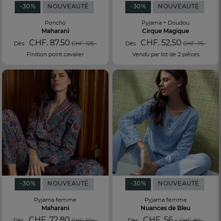
-30%
NOUVEAUTÉ
-30%
NOUVEAUTÉ
Poncho
Pyjama + Doudou
Maharani
Cirque Magique
CHF. 87.50
CHF. 52.50
Dès
CHF. 125.-
Dès
CHF. 75.-
Finition point cavalier
Vendu par lot de 2 pièces
-30%
NOUVEAUTÉ
-30%
NOUVEAUTÉ
Pyjama femme
Pyjama femme
Maharani
Nuances de Bleu
CHF. 72.80
CHF. 56.-
Dès
CHF. 104.-
Dès
CHF. 80.-