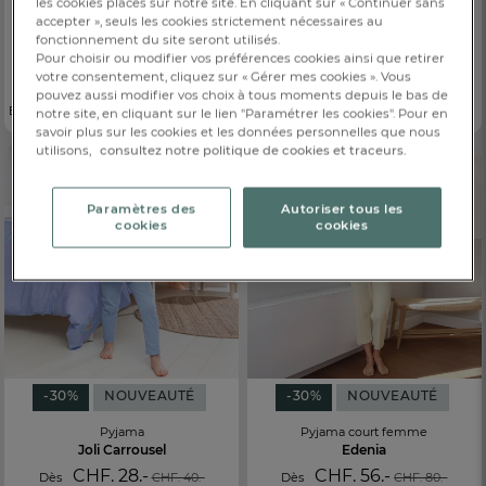
les cookies placés sur notre site. En cliquant sur « Continuer sans
-30%
NOUVEAUTÉ
-30%
NOUVEAUTÉ
accepter », seuls les cookies strictement nécessaires au
fonctionnement du site seront utilisés.
Pyjama femme
Pyjama femme
Pour choisir ou modifier vos préférences cookies ainsi que retirer
Parfum de Glycine
Fleurs de Cottage
votre consentement, cliquez sur « Gérer mes cookies ». Vous
CHF. 63.-
CHF. 72.80
Dès
CHF. 90.-
Dès
CHF. 104.-
pouvez aussi modifier vos choix à tous moments depuis le bas de
Encolure avec empiècement imprimé
Livré dans un pochon
notre site, en cliquant sur le lien "Paramétrer les cookies". Pour en
savoir plus sur les cookies et les données personnelles que nous
utilisons,
consultez notre politique de cookies et traceurs.
Paramètres des
Autoriser tous les
cookies
cookies
-30%
NOUVEAUTÉ
-30%
NOUVEAUTÉ
Pyjama
Pyjama court femme
Joli Carrousel
Edenia
CHF. 28.-
CHF. 56.-
Dès
CHF. 40.-
Dès
CHF. 80.-