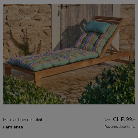
CHF. 99.-
Matelas bain de soleil
Dès
Farniente
Rayures tissé-teint