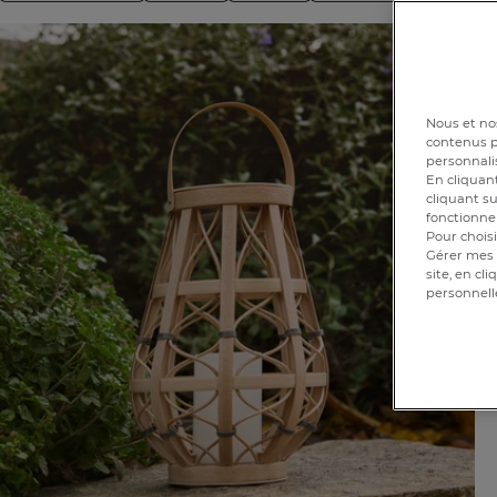
Nous et nos
contenus pe
personnalis
En cliquant
cliquant su
fonctionnem
Pour choisi
Gérer mes 
site, en cl
personnell