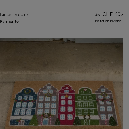
CHF. 49.-
Lanterne solaire
Dès
Farniente
Imitation bambou