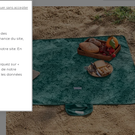
uer sans accepter
 des
mance du site,
notre site. En
iquez sur «
s de notre
et les données