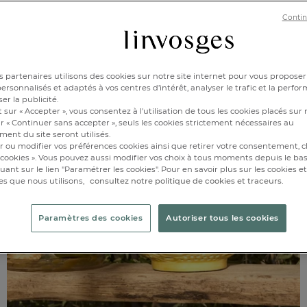
Contin
 partenaires utilisons des cookies sur notre site internet pour vous proposer
rsonnalisés et adaptés à vos centres d’intérêt, analyser le trafic et la perfor
er la publicité.
 sur « Accepter », vous consentez à l'utilisation de tous les cookies placés sur 
r « Continuer sans accepter », seuls les cookies strictement nécessaires au
ent du site seront utilisés.
r ou modifier vos préférences cookies ainsi que retirer votre consentement, cl
cookies ». Vous pouvez aussi modifier vos choix à tous moments depuis le ba
iquant sur le lien "Paramétrer les cookies". Pour en savoir plus sur les cookies 
es que nous utilisons,
consultez notre politique de cookies et traceurs.
Paramètres des cookies
Autoriser tous les cookies