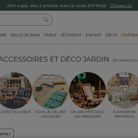
-20% supp. dès 2 articles avec le code EXTRA20
Cliquez-ici
BRE
SALLE DE BAIN
TABLE
VÊTEMENT
ENFANT
DÉCO
CHÂTEAU
ACCESSOIRES ET DÉCO JARDIN
29 collection
e goût du large
Sous le ciel des
Un air d’été sous
Flânerie en
vacances
les orangers
Provence
aille