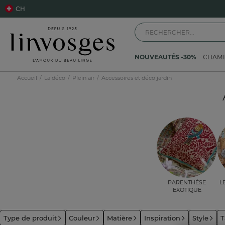
CH
NOUVEAUTÉS -30%
CHAM
Accueil
La déco
Plein air
Accessoires et déco jardin
Parenthèse
L
exotique
Type de produit
Couleur
Matière
Inspiration
Style
T