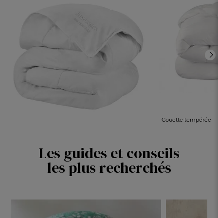
Couette tempérée
Confort absolu été
VU DANS LA PRESSE
Les guides et conseils
CHF. 159.-
Couette tempérée
Dès
les plus recherchés
Soie été
100% cocon de soie