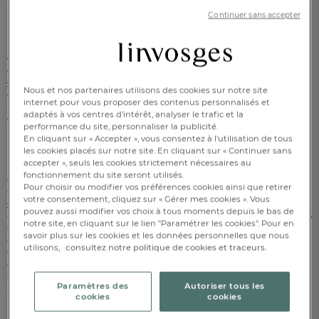
couette d'hiver ?
Continuer sans accepter
Pour choisir sa couette hiver sans se tromper, il est important
de prendre en compte le garnissage de la couette, mais
également le grammage associé. Aussi, en hiver pour les
couettes synthétiques
(enveloppe en microfibre, polyester,
Nous et nos partenaires utilisons des cookies sur notre site
coton...) privilégiez un grammage entre 300 et 450 g/m2. Pour
internet pour vous proposer des contenus personnalisés et
les
couettes naturelles
(avec un garnissage de plumes, duvet
adaptés à vos centres d’intérêt, analyser le trafic et la
de canard...) privilégiez un grammage à partir de 270 g/m2
performance du site, personnaliser la publicité.
pour obtenir une couette tempérée, idéale pour la mi-saison.
En cliquant sur « Accepter », vous consentez à l'utilisation de tous
les cookies placés sur notre site. En cliquant sur « Continuer sans
Pendant la période hivernale, notre température corporelle est
accepter », seuls les cookies strictement nécessaires au
mise à rude épreuve par les aléas climatiques. C’est précisément
fonctionnement du site seront utilisés.
ces évènements extérieurs qui perturbent notre sommeil et nous
Pour choisir ou modifier vos préférences cookies ainsi que retirer
empêche de récupérer comme il le faudrait. Choisir la bonne
votre consentement, cliquez sur « Gérer mes cookies ». Vous
couette hiver
vous permettra de passer toutes vos nuits bien au
pouvez aussi modifier vos choix à tous moments depuis le bas de
chaud et de retrouver un sommeil réparateur ! Pour les personnes
notre site, en cliquant sur le lien "Paramétrer les cookies". Pour en
sensibles au froid comme pour les chambres à coucher peu
savoir plus sur les cookies et les données personnelles que nous
chauffées, la couette hiver est un indispensable à toujours avoir
utilisons,
consultez notre politique de cookies et traceurs.
chez soi ! Pour un confort optimum, privilégiez une enveloppe en
coton qui permettra à votre couette de respirer. Finies les
sensations d’étouffement, la couette Linvosges est naturellement
Paramètres des
Autoriser tous les
aérée pour vous assurer des nuits douces et chaudes.
cookies
cookies