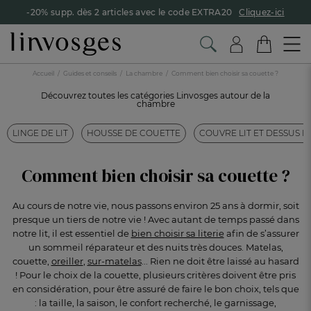
-20% supp. dès 2 articles avec le code EXTRA20
Cliquez-ici
Accueil
Guides et conseils
La chambre
Comment bien choisir sa couette ?
Découvrez toutes les catégories Linvosges autour de la
chambre
LINGE DE LIT
HOUSSE DE COUETTE
COUVRE LIT ET DESSUS DE
Comment bien choisir sa couette ?
Au cours de notre vie, nous passons environ 25 ans à dormir, soit
presque un tiers de notre vie ! Avec autant de temps passé dans
notre lit, il est essentiel de
bien choisir sa literie
afin de s’assurer
un sommeil réparateur et des nuits très douces. Matelas,
couette,
oreiller
,
sur-matelas
... Rien ne doit être laissé au hasard
! Pour le choix de la couette, plusieurs critères doivent être pris
en considération, pour être assuré de faire le bon choix, tels que
: la taille, la saison, le confort recherché, le garnissage,