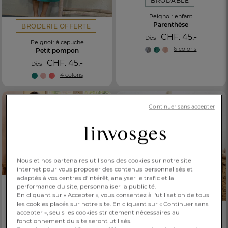
BRODABLE
Peignoir enfant
Parenthèse
BRODERIE OFFERTE
CHF. 45.-
Dès
Peignoir à capuche
6 coloris
Petit pompon
CHF. 45.-
Dès
4 coloris
Continuer sans accepter
Nous et nos partenaires utilisons des cookies sur notre site
internet pour vous proposer des contenus personnalisés et
adaptés à vos centres d’intérêt, analyser le trafic et la
BRODERIE OFFERTE
performance du site, personnaliser la publicité.
En cliquant sur « Accepter », vous consentez à l'utilisation de tous
Peignoir enfant
les cookies placés sur notre site. En cliquant sur « Continuer sans
Parenthèse
BRODABLE
accepter », seuls les cookies strictement nécessaires au
CHF. 45.-
fonctionnement du site seront utilisés.
Dès
Robe de chambre