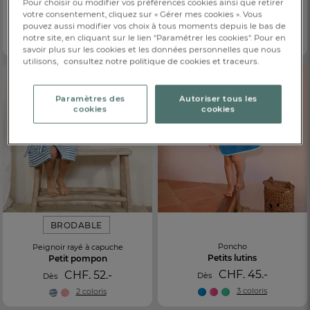
Pour choisir ou modifier vos préférences cookies ainsi que retirer
5 coloris
Les Z'amis
votre consentement, cliquez sur « Gérer mes cookies ». Vous
CHF. 57.-
pouvez aussi modifier vos choix à tous moments depuis le bas de
Dès
notre site, en cliquant sur le lien "Paramétrer les cookies". Pour en
100% polyester
savoir plus sur les cookies et les données personnelles que nous
utilisons,
consultez notre politique de cookies et traceurs.
Paramètres des
Autoriser tous les
cookies
cookies
BRODABLE
Poncho
Peignoir rayé à capuche
Petits lutins
Petit pompon
CHF. 45.-
CHF. 52.-
Dès
Dès
3 coloris
2 coloris