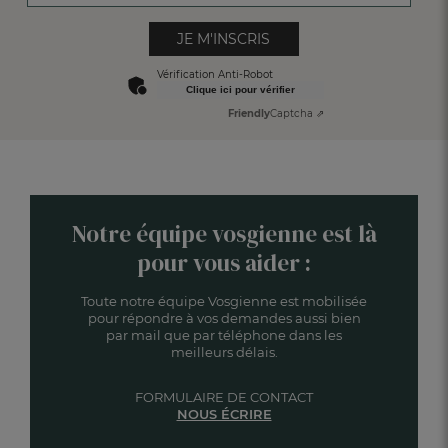
JE M'INSCRIS
Vérification Anti-Robot
Clique ici pour vérifier
Friendly
Captcha ⇗
Notre équipe vosgienne est là
pour vous aider :
Toute notre équipe Vosgienne est mobilisée
pour répondre à vos demandes aussi bien
par mail que par téléphone dans les
meilleurs délais.
FORMULAIRE DE CONTACT
NOUS ÉCRIRE