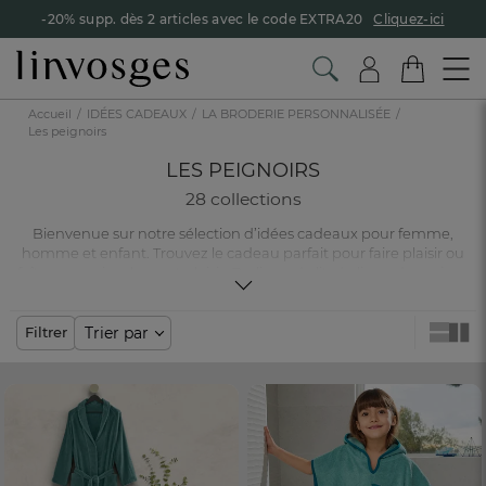
-20% supp. dès 2 articles avec le code EXTRA20
Cliquez-ici
Accueil
IDÉES CADEAUX
LA BRODERIE PERSONNALISÉE
Les peignoirs
LES PEIGNOIRS
28 collections
Bienvenue sur notre sélection d’idées cadeaux pour femme,
homme et enfant. Trouvez le cadeau parfait pour faire plaisir ou
faîtes-vous simplement plaisir. Du linge de lit, du linge de maison
ou encore du linge de bain en passant par nos accessoires déco :
toutes les occasions sont bonnes pour offrir un cadeau.
Trier par
Filtrer