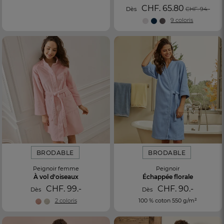
CHF. 65.80
Dès
CHF. 94.-
9 coloris
BRODABLE
BRODABLE
Peignoir femme
Peignoir
À vol d'oiseaux
Échappée florale
CHF. 99.-
CHF. 90.-
Dès
Dès
2 coloris
100 % coton 550 g/m²