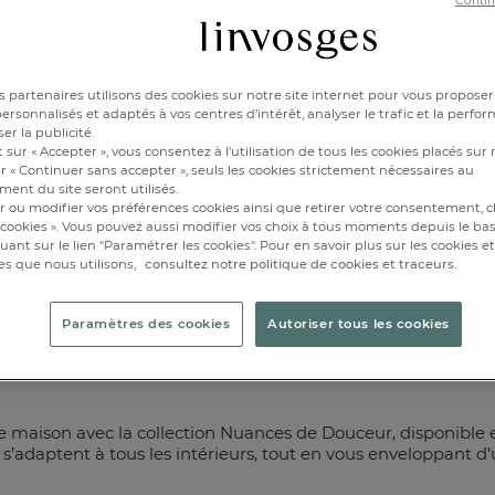
et légers, nos plaids et couvertures
Contin
t l’attention idéale pour offrir chale
uceur à vos proches en toute occasi
 partenaires utilisons des cookies sur notre site internet pour vous proposer
Je découvre
rsonnalisés et adaptés à vos centres d’intérêt, analyser le trafic et la perfor
er la publicité.
 sur « Accepter », vous consentez à l'utilisation de tous les cookies placés sur 
r « Continuer sans accepter », seuls les cookies strictement nécessaires au
ent du site seront utilisés.
r ou modifier vos préférences cookies ainsi que retirer votre consentement, cl
cookies ». Vous pouvez aussi modifier vos choix à tous moments depuis le ba
iquant sur le lien "Paramétrer les cookies". Pour en savoir plus sur les cookies 
es que nous utilisons,
consultez notre politique de cookies et traceurs.
Paramètres des cookies
Autoriser tous les cookies
LA COULEUR
DANS VOTR
re maison avec la collection Nuances de Douceur, disponible e
s s’adaptent à tous les intérieurs, tout en vous enveloppant 