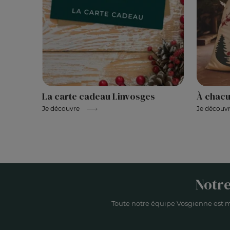
La carte cadeau Linvosges
À chacu
Je découvre
Je découv
Notre
Toute notre équipe Vosgienne est m