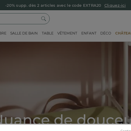
-20% supp. dès 2 articles avec le code EXTRA20
Cliquez-ici
BRE
SALLE DE BAIN
TABLE
VÊTEMENT
ENFANT
DÉCO
CHÂTEAU
Nuance de douceu