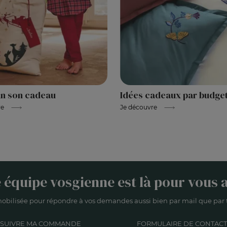
Idées cadeaux par budge
n son cadeau
Je découvre
re
 équipe vosgienne est là pour vous a
obilisée pour répondre à vos demandes aussi bien par mail que par t
SUIVRE MA COMMANDE
FORMULAIRE DE CONTACT