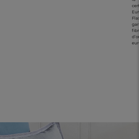
cer
Eu
Fla
gar
fib
d’o
eur