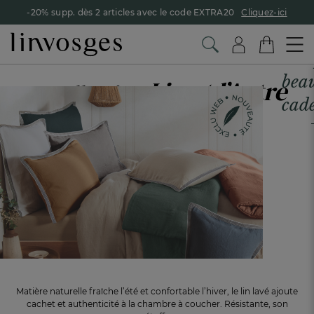
-20% supp. dès 2 articles avec le code EXTRA20
Cliquez-ici
Le
beau
Lin et l’Autre
La collection
cad
À OFFRIR OU À S’OFFRIR !
Matière naturelle fraîche l’été et confortable l’hiver, le lin lavé ajoute
cachet et authenticité à la chambre à coucher. Résistante, son