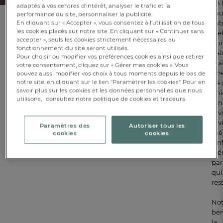
lin
adaptés à vos centres d’intérêt, analyser le trafic et la
l’au
performance du site, personnaliser la publicité.
sub
En cliquant sur « Accepter », vous consentez à l'utilisation de tous
les cookies placés sur notre site. En cliquant sur « Continuer sans
d’é
accepter », seuls les cookies strictement nécessaires au
fin
fonctionnement du site seront utilisés.
gal
Pour choisir ou modifier vos préférences cookies ainsi que retirer
noi
votre consentement, cliquez sur « Gérer mes cookies ». Vous
Une
pouvez aussi modifier vos choix à tous moments depuis le bas de
notre site, en cliquant sur le lien "Paramétrer les cookies". Pour en
de 
savoir plus sur les cookies et les données personnelles que nous
uni
utilisons,
consultez notre politique de cookies et traceurs.
ten
inv
rêv
Paramètres des
Autoriser tous les
mél
cookies
cookies
l’i
cré
par
qui
res
Not
bén
la