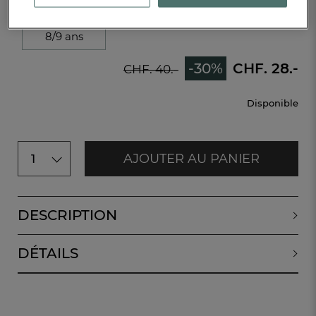
2/3 ans
4/5 ans
6/7 ans
8/9 ans
-30%
CHF. 28.-
CHF. 40.-
Disponible
AJOUTER AU PANIER
1
DESCRIPTION
DÉTAILS