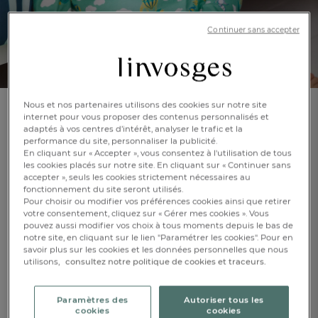
Continuer sans accepter
Nous et nos partenaires utilisons des cookies sur notre site
internet pour vous proposer des contenus personnalisés et
Pyjama
adaptés à vos centres d’intérêt, analyser le trafic et la
Cap sur les Nuages
performance du site, personnaliser la publicité.
En cliquant sur « Accepter », vous consentez à l'utilisation de tous
les cookies placés sur notre site. En cliquant sur « Continuer sans
En savoir +
Réf : 107767701
accepter », seuls les cookies strictement nécessaires au
fonctionnement du site seront utilisés.
Imprimé
Pour choisir ou modifier vos préférences cookies ainsi que retirer
montgolfières et
nuages
votre consentement, cliquez sur « Gérer mes cookies ». Vous
pouvez aussi modifier vos choix à tous moments depuis le bas de
notre site, en cliquant sur le lien "Paramétrer les cookies". Pour en
NOUVEAUTÉ
FR
DE
AT
savoir plus sur les cookies et les données personnelles que nous
BE
CH
utilisons,
consultez notre politique de cookies et traceurs.
Paramètres des
Autoriser tous les
cookies
cookies