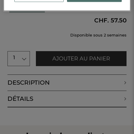
Taille unique
CHF. 57.50
Disponible sous
2 semaines
1
AJOUTER AU PANIER
DESCRIPTION
DÉTAILS