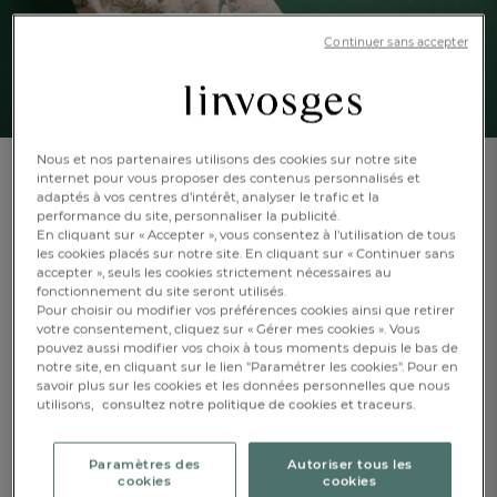
Continuer sans accepter
Nous et nos partenaires utilisons des cookies sur notre site
internet pour vous proposer des contenus personnalisés et
Pack linge de bain
adaptés à vos centres d’intérêt, analyser le trafic et la
Ombrage
performance du site, personnaliser la publicité.
En cliquant sur « Accepter », vous consentez à l'utilisation de tous
les cookies placés sur notre site. En cliquant sur « Continuer sans
accepter », seuls les cookies strictement nécessaires au
En savoir +
Réf : 996439104
fonctionnement du site seront utilisés.
Pochon cadeau
Pour choisir ou modifier vos préférences cookies ainsi que retirer
offert
votre consentement, cliquez sur « Gérer mes cookies ». Vous
pouvez aussi modifier vos choix à tous moments depuis le bas de
notre site, en cliquant sur le lien "Paramétrer les cookies". Pour en
savoir plus sur les cookies et les données personnelles que nous
FR
DE
AT
utilisons,
consultez notre politique de cookies et traceurs.
BE
CH
Pêche
Caractéristique :
Paramètres des
Autoriser tous les
1 drap de bain + 1 serviette + 2 gants + 1 pochon offert
cookies
cookies