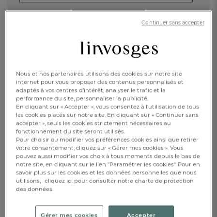
JE M'INSCRIS
Continuer sans accepter
Vérification Anti-Robot
Clique ici pour vérifier
Friendly
Captcha ⇗
Nous et nos partenaires utilisons des cookies sur notre site
internet pour vous proposer des contenus personnalisés et
ACCÉDER À LA PAGE D'ACCUEIL
adaptés à vos centres d’intérêt, analyser le trafic et la
performance du site, personnaliser la publicité.
En cliquant sur « Accepter », vous consentez à l'utilisation de tous
Retrouvez nos collections
les cookies placés sur notre site. En cliquant sur « Continuer sans
de linge de maison
accepter », seuls les cookies strictement nécessaires au
fonctionnement du site seront utilisés.
Pour choisir ou modifier vos préférences cookies ainsi que retirer
LINGE DE LIT
LINGE DE BAIN
votre consentement, cliquez sur « Gérer mes cookies ». Vous
pouvez aussi modifier vos choix à tous moments depuis le bas de
notre site, en cliquant sur le lien "Paramétrer les cookies". Pour en
FR
DE
AT
LINGE DE TABLE
VÊTEMENTS
savoir plus sur les cookies et les données personnelles que nous
BE
CH
utilisons,
cliquez ici pour consulter notre charte de protection
des données.
ENFANTS
DÉCORATION
Gérer mes cookies
Accepter