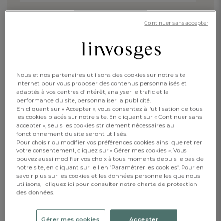
JE M'INSCRIS
Continuer sans accepter
Vérification Anti-Robot
Clique ici pour vérifier
Friendly
Captcha ⇗
Nous et nos partenaires utilisons des cookies sur notre site
internet pour vous proposer des contenus personnalisés et
ACCÉDER À LA PAGE D'ACCUEIL
adaptés à vos centres d’intérêt, analyser le trafic et la
performance du site, personnaliser la publicité.
En cliquant sur « Accepter », vous consentez à l'utilisation de tous
Retrouvez nos collections
les cookies placés sur notre site. En cliquant sur « Continuer sans
de linge de maison
accepter », seuls les cookies strictement nécessaires au
fonctionnement du site seront utilisés.
Pour choisir ou modifier vos préférences cookies ainsi que retirer
LINGE DE LIT
LINGE DE BAIN
votre consentement, cliquez sur « Gérer mes cookies ». Vous
pouvez aussi modifier vos choix à tous moments depuis le bas de
notre site, en cliquant sur le lien "Paramétrer les cookies". Pour en
FR
DE
AT
LINGE DE TABLE
VÊTEMENTS
savoir plus sur les cookies et les données personnelles que nous
BE
CH
utilisons,
cliquez ici pour consulter notre charte de protection
des données.
ENFANTS
DÉCORATION
Gérer mes cookies
Accepter