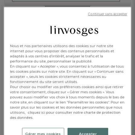
JE M'INSCRIS
Continuer sans accepter
Vérification Anti-Robot
Clique ici pour vérifier
Friendly
Captcha ⇗
Nous et nos partenaires utilisons des cookies sur notre site
internet pour vous proposer des contenus personnalisés et
ACCÉDER À LA PAGE D'ACCUEIL
adaptés à vos centres d’intérêt, analyser le trafic et la
performance du site, personnaliser la publicité.
En cliquant sur « Accepter », vous consentez à l'utilisation de tous
Retrouvez nos collections
les cookies placés sur notre site. En cliquant sur « Continuer sans
de linge de maison
accepter », seuls les cookies strictement nécessaires au
fonctionnement du site seront utilisés.
Pour choisir ou modifier vos préférences cookies ainsi que retirer
LINGE DE LIT
LINGE DE BAIN
votre consentement, cliquez sur « Gérer mes cookies ». Vous
pouvez aussi modifier vos choix à tous moments depuis le bas de
notre site, en cliquant sur le lien "Paramétrer les cookies". Pour en
FR
DE
AT
LINGE DE TABLE
VÊTEMENTS
savoir plus sur les cookies et les données personnelles que nous
BE
CH
utilisons,
cliquez ici pour consulter notre charte de protection
des données.
ENFANTS
DÉCORATION
Gérer mes cookies
Accepter