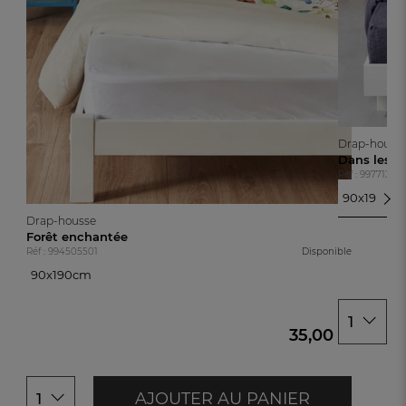
Drap-houss
Dans les V
Réf : 99771380
90x190cm
90x190cm
Drap-housse
140x190cm
Forêt enchantée
Réf : 994505501
Disponible
160x200c
90x190cm
180x200c
90x190cm
1
35,00 €
AJOUTER AU PANIER
1