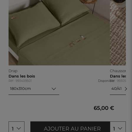
Drap
Chaussons
Dans les bois
Dans les b
Réf : 993409501
Disponible
Réf : 99305590
180x310cm
40/41
180x310cm
40/41
42/43
240x310cm
44/45
65,00 €
270x310cm
AJOUTER AU PANIER
1
1