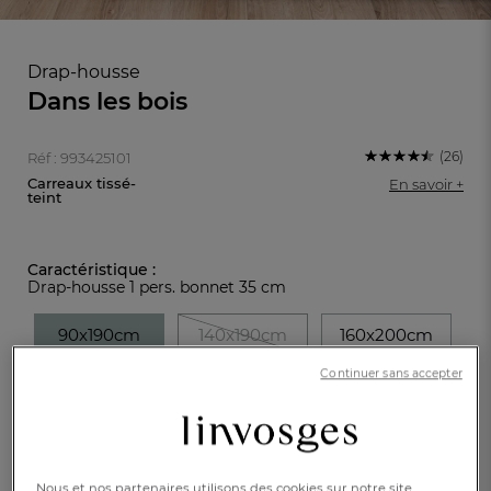
Drap-housse
Dans les bois
(26)
Réf : 993425101
Carreaux tissé-
En savoir +
teint
Caractéristique :
Drap-housse 1 pers. bonnet 35 cm
90x190cm
140x190cm
160x200cm
Continuer sans accepter
180x200cm
FR
DE
AT
BE
CH
35,00 €
Disponible
Nous et nos partenaires utilisons des cookies sur notre site