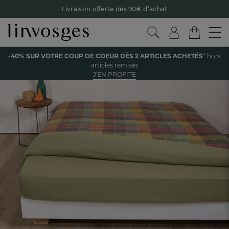
Retour offert avec Colissimo* !
Payez en 3x ou 4x sans frais avec Alma
Le parrainage Linvosges : offrez 15€, recevez 15€ !
Je
découvre
Voir tous les produits de la catégorie
-40% SUR VOTRE COUP DE COEUR DÈS 2 ARTICLES ACHETÉS
* hors
-40% sur votre coup de coeur
dès 2 articles achetés !
J'en
articles remisés
profite
J'EN PROFITE