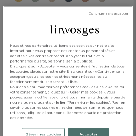
Continuer sans accepter
Caractéristique :
Drap 1 pers.
Nous et nos partenaires utilisons des cookies sur notre site
internet pour vous proposer des contenus personnalisés et
180x300cm
240x310cm
270x310cm
adaptés à vos centres d’intérêt, analyser le trafic et la
performance du site, personnaliser la publicité.
En cliquant sur « Accepter », vous consentez à l'utilisation de tous
Ajouter une broderie
les cookies placés sur notre site. En cliquant sur « Continuer sans
accepter », seuls les cookies strictement nécessaires au
119,00 €
fonctionnement du site seront utilisés.
Pour choisir ou modifier vos préférences cookies ainsi que retirer
votre consentement, cliquez sur « Gérer mes cookies ». Vous
Disponible
pouvez aussi modifier vos choix à tous moments depuis le bas de
notre site, en cliquant sur le lien "Paramétrer les cookies". Pour en
savoir plus sur les cookies et les données personnelles que nous
utilisons,
cliquez ici pour consulter notre charte de protection
des données.
1
AJOUTER AU PANIER
Gérer mes cookies
Accepter