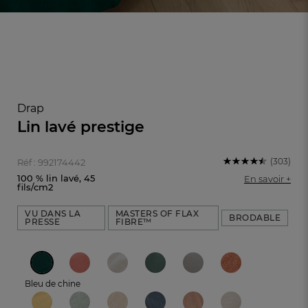
Drap
Lin lavé prestige
(303)
Réf : 992174442
100 % lin lavé, 45
En savoir +
fils/cm2
VU DANS LA
MASTERS OF FLAX
BRODABLE
PRESSE
FIBRE™
FR
DE
AT
BE
CH
Bleu de chine