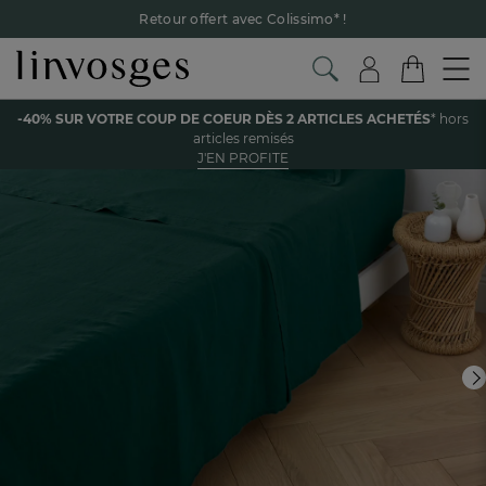
Retour offert avec Colissimo* !
Payez en 3x ou 4x sans frais avec Alma
Le parrainage Linvosges : offrez 15€, recevez 15€ !
Je
découvre
Voir tous les produits de la catégorie
-40% SUR VOTRE COUP DE COEUR DÈS 2 ARTICLES ACHETÉS
* hors
-40% sur votre coup de coeur
dès 2 articles achetés !
J'en
articles remisés
profite
J'EN PROFITE