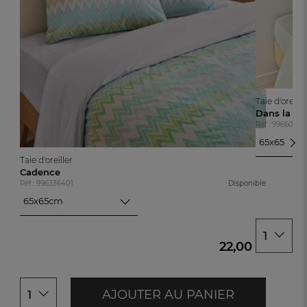
Taie d'oreille
Dans la la
Réf : 99660490
65x65cm
65x65cm
Taie d'oreiller
50x70cm
Cadence
Réf : 996336401
Disponible
65x65cm
65x65cm
50x70cm
1
22,00 €
AJOUTER AU PANIER
1