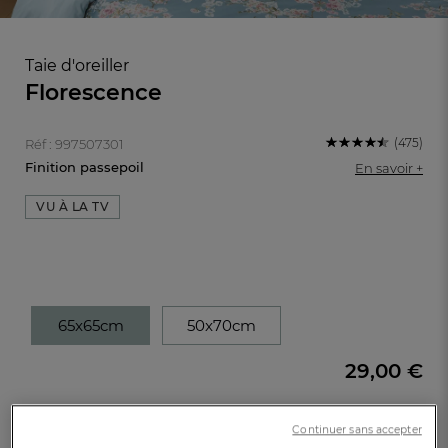
Taie d'oreiller
Florescence
(475)
Réf : 997507301
Finition passepoil
En savoir +
VU À LA TV
65x65cm
50x70cm
FR
DE
AT
BE
CH
29,00 €
Disponible
Continuer sans accepter