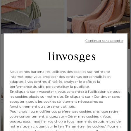
PRIX DOUX
Continuer sans accepter
Jeté de lit
Les Papyrus
PRIX DOUX
59,00 €
Dès
Plaid et couvre-lit
6 coloris
Les Papyrus
Nous et nos partenaires utilisons des cookies sur notre site
59,00 €
Dès
internet pour vous proposer des contenus personnalisés et
adaptés à vos centres d’intérêt, analyser le trafic et la
6 coloris
performance du site, personnaliser la publicité.
En cliquant sur « Accepter », vous consentez à l'utilisation de tous
les cookies placés sur notre site. En cliquant sur « Continuer sans
accepter », seuls les cookies strictement nécessaires au
FR
DE
AT
fonctionnement du site seront utilisés.
BE
CH
Pour choisir ou modifier vos préférences cookies ainsi que retirer
votre consentement, cliquez sur « Gérer mes cookies ». Vous
pouvez aussi modifier vos choix à tous moments depuis le bas de
notre site, en cliquant sur le lien "Paramétrer les cookies". Pour en