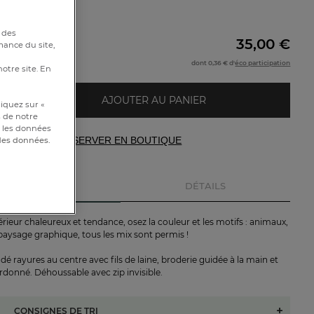
0cm
 des
35,00 €
e
mance du site,
dont 0,36 € d'
éco participation
notre site. En
AJOUTER AU PANIER
iquez sur «
s de notre
et les données
RÉSERVER EN BOUTIQUE
 des données.
DESCRIPTION
DÉTAILS
rieur chaleureux et tendance, osez la couleur et les motifs : animaux,
paysage graphique, tous les mix sont permis !
é rayures au centre avec fils de laine, broderie guidée à la main et
rdonné. Déhoussable avec zip invisible.
CONSIGNES DE TRI