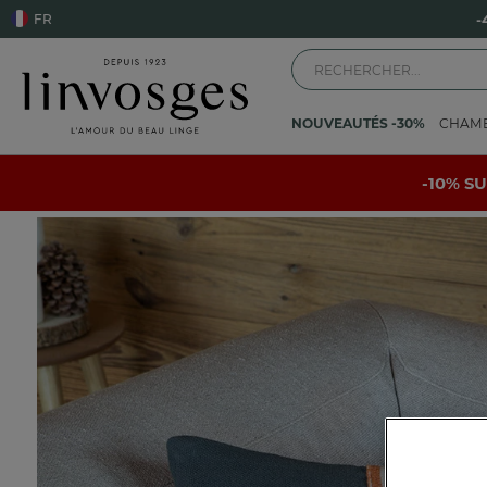
FR
-
NOUVEAUTÉS -30%
CHAM
Accueil
La déco
Coussin
Au sommet
-10% S