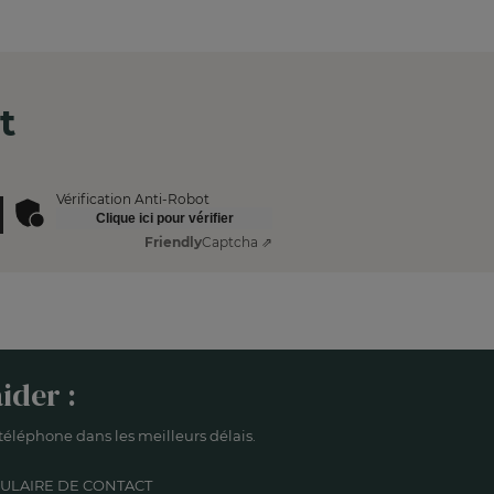
t
Vérification Anti-Robot
Clique ici pour vérifier
Friendly
Captcha ⇗
ider :
éléphone dans les meilleurs délais.
ULAIRE DE CONTACT