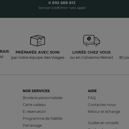
0 892 688 813
Service 0,40€/min + prix appel
RAIS
PRÉPARÉE AVEC SOIN
LIVRÉE
CHEZ VOUS
al
par notre équipe des Vosges
ou en Colissimo Retrait
30 jo
NOS SERVICES
AIDE
Broderie personnalisée
FAQ
Carte cadeau
Contactez-nous
E-réservation
Retour et échange
Programme de fidélité
Guides et conseils
Parrainage