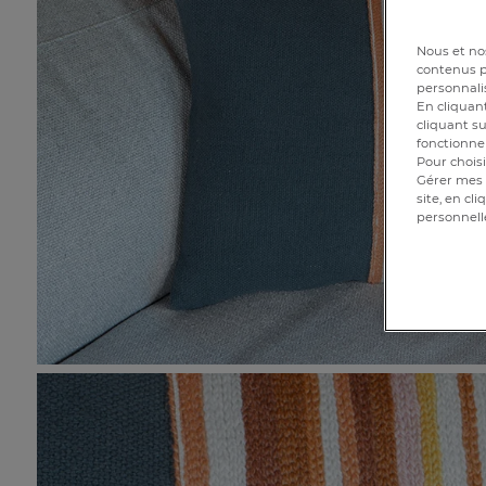
Nous et nos
contenus pe
personnalis
En cliquant
cliquant su
fonctionnem
Pour choisi
Gérer mes 
site, en cl
personnell