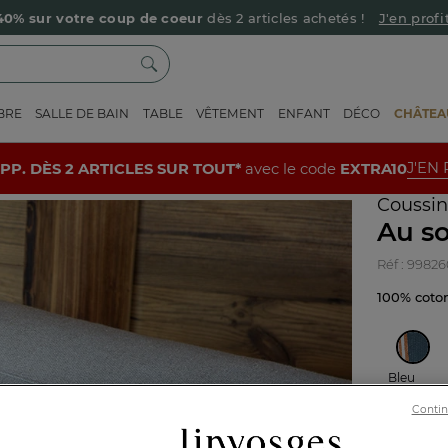
40% sur votre coup de coeur
dès 2 articles achetés !
J'en profi
Livraison offerte dès 90€ d’achat
Retour offert avec Colissimo* !
BRE
SALLE DE BAIN
TABLE
VÊTEMENT
ENFANT
DÉCO
CHÂTEAU
Payez en 3x ou 4x sans frais avec Alma
Le parrainage Linvosges : offrez 15€, recevez 15€ !
Je découvre
J'EN
UPP. DÈS 2 ARTICLES SUR TOUT*
avec le code
EXTRA10
-10% supp. dès 2 articles avec le code
EXTRA10
J'en profite
Coussin
Au s
Réf : 9982
100% cot
Bleu
Contin