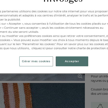
30x5
 partenaires utilisons des cookies sur notre site internet pour vous proposer
Disponibl
rsonnalisés et adaptés à vos centres d’intérêt, analyser le trafic et la perfor
er la publicité.
 sur « Accepter », vous consentez à l'utilisation de tous les cookies placés sur 
r « Continuer sans accepter », seuls les cookies strictement nécessaires au
ent du site seront utilisés.
1
r ou modifier vos préférences cookies ainsi que retirer votre consentement, cl
cookies ». Vous pouvez aussi modifier vos choix à tous moments depuis le ba
iquant sur le lien "Paramétrer les cookies". Pour en savoir plus sur les cookies 
es que nous utilisons,
cliquez ici pour consulter notre charte de protection
Gérer mes cookies
Accepter
Pour un inté
rayures ou 
Coussin brod
dos uni coo