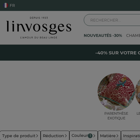
FR
NOUVEAUTÉS -30%
CHAM
Accueil
La déco
Coussin
Coussin multicolore
-
-40% SUR VOTRE 
Parenthèse
L
exotique
Couleur
Type de produit
Réduction
Matière
Inspirat
1