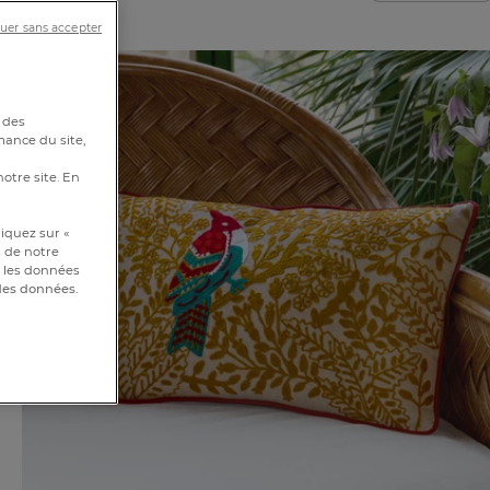
uer sans accepter
 des
mance du site,
notre site. En
iquez sur «
s de notre
et les données
 des données.