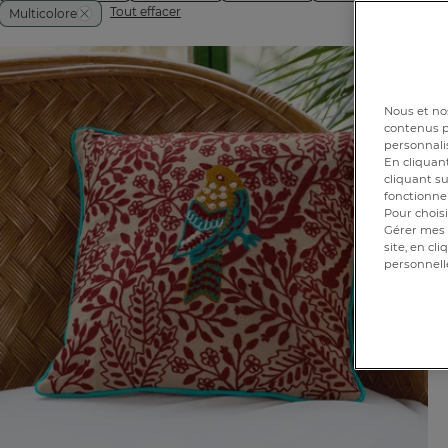
Tout effacer
Multicolore
Nous et nos
contenus pe
personnalis
En cliquant
cliquant su
fonctionnem
Pour choisi
Gérer mes 
site, en cl
personnell