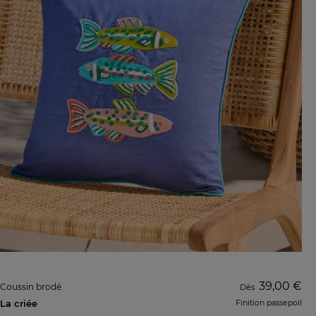
39,00 €
Coussin brodé
Dès
La criée
Finition passepoil