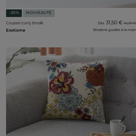
-30%
NOUVEAUTÉ
31,50 €
Coussin curry brodé
Dès
45,00 €
Exotisme
Broderie guidée à la main