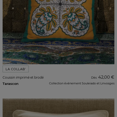
LA COLLAB'
42,00 €
Coussin imprimé et brodé
Dès
Tarascon
Collection événement Souleiado et Linvosges