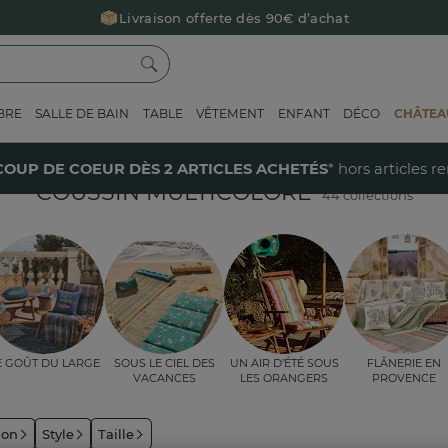
Livraison offerte dès 90€ d’achat
Retour offert avec Colissimo* !
Payez en 3x ou 4x sans frais avec Alma
BRE
SALLE DE BAIN
TABLE
VÊTEMENT
ENFANT
DÉCO
CHÂTEAU
Le parrainage Linvosges : offrez 15€, recevez 15€ !
Je découvre
40% sur votre coup de coeur
dès 2 articles achetés !
J'en profi
COUP DE COEUR DÈS 2 ARTICLES ACHETÉS
* hors articles r
COUSSIN MULTICOLORE
44 collections
e goût du large
Sous le ciel des
Un air d’été sous
Flânerie en
vacances
les orangers
Provence
ion
Style
Taille