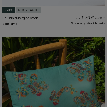
-30%
NOUVEAUTÉ
31,50 €
Coussin aubergine brodé
Dès
45,00 €
Exotisme
Broderie guidée à la main