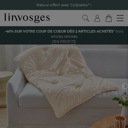
Retour offert avec Colissimo* !
Payez en 3x ou 4x sans frais avec Alma
Le parrainage Linvosges : offrez 15€, recevez 15€ !
Je
découvre
Voir tous les produits de la catégorie
-40% SUR VOTRE COUP DE COEUR DÈS 2 ARTICLES ACHETÉS
* hors
-40% sur votre coup de coeur
dès 2 articles achetés !
J'en
articles remisés
profite
J'EN PROFITE