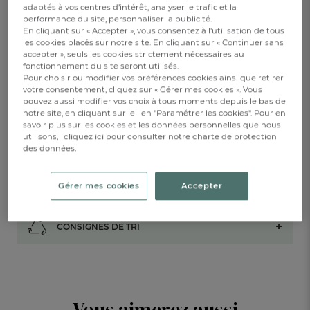
Epuisé
adaptés à vos centres d’intérêt, analyser le trafic et la
performance du site, personnaliser la publicité.
En cliquant sur « Accepter », vous consentez à l'utilisation de tous
les cookies placés sur notre site. En cliquant sur « Continuer sans
accepter », seuls les cookies strictement nécessaires au
ALERTE DE RETOUR EN STOCK
fonctionnement du site seront utilisés.
Pour choisir ou modifier vos préférences cookies ainsi que retirer
votre consentement, cliquez sur « Gérer mes cookies ». Vous
RÉSERVER EN BOUTIQUE
pouvez aussi modifier vos choix à tous moments depuis le bas de
notre site, en cliquant sur le lien "Paramétrer les cookies". Pour en
savoir plus sur les cookies et les données personnelles que nous
utilisons,
cliquez ici pour consulter notre charte de protection
DESCRIPTION
des données.
DÉTAILS
Gérer mes cookies
Accepter
CONSIGNES DE TRI
Vous aimerez aussi