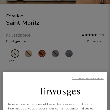
Édredon
Saint-Moritz
(77)
Réf : 993530901
Effet gauffré
En savoir +
Ecru
Continuer sans accepter
90x150cm
150x170cm
FR
DE
AT
BE
CH
75,00 €
dont 0,53 € d'
éco participation
Nous et nos partenaires utilisons des cookies sur notre site
internet pour vous proposer des contenus personnalisés et