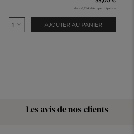
35,00 €
Miel
dont 0,72 € d'éco participation
Céladon
Bleu de prusse
AJOUTER AU PANIER
1
Sable
Bordeaux
Vert mousse
Aubergine
Pistache
Citron
Gris
Les avis de nos clients