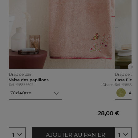
Drap de bain
Drap de bai
Valse des papillons
Casa Flora
Réf : 995535602
Disponible
Réf : 99866930
70x140cm
Ama
70x140cm
Am
100x150cm
Ivoi
28,00 €
AJOUTER AU PANIER
1
1