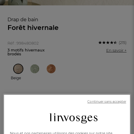
Drap de bain
Forêt hivernale
(215)
Réf : 998480802
3 motifs hivernaux
En savoir +
brodés
Beige
Continuer sans accepter
70x140cm
100x150cm
FR
DE
AT
BE
CH
28,00 €
Disponible sous
5 semaines
Nous et nos partenaires utilisons des cookies sur notre site