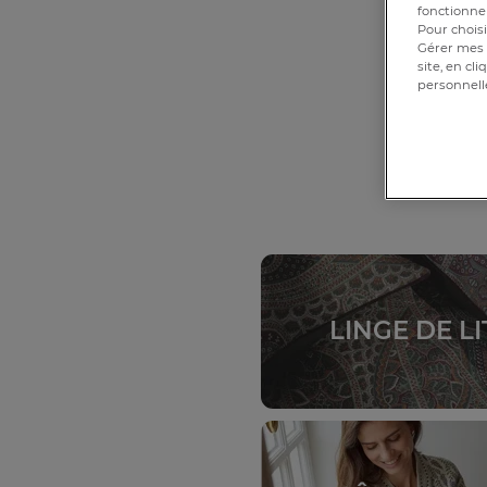
fonctionnem
P
Pour choisi
Gérer mes 
site, en cl
personnell
LINGE DE LI