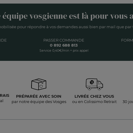
 équipe vosgienne est là pour vous a
obilisée pour répondre à vos demandes aussi bien par mail que par t
NDE
PASSER COMMANDE
FORM
0 892 688 813
Service 0,40€/min + prix appel
RAIS
PRÉPARÉE AVEC SOIN
LIVRÉE
CHEZ VOUS
al
par notre équipe des Vosges
ou en Colissimo Retrait
30 jo