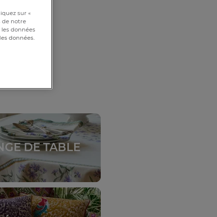
 :
iquez sur «
s de notre
et les données
 des données.
NGE DE TABLE