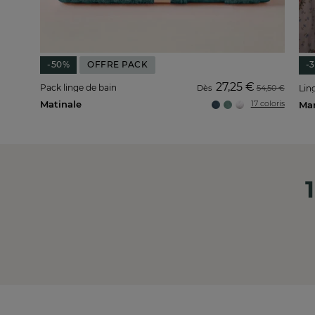
-50%
OFFRE PACK
-
27,25 €
Pack linge de bain
Dès
54,50 €
Ling
Matinale
17 coloris