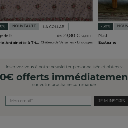
NOUVEAUTÉ
NOUV
30%
-30%
LA COLLAB'
23,80 €
Plaid
e de lit
Dès
34,00 €
Exotisme
Marie-Antoinette à Trianon
Château de Versailles x Linvosges
Inscrivez-vous à notre newsletter personnalisée et obtenez
10€ offerts immédiatemen
sur votre prochaine commande
JE M'INSCRIS