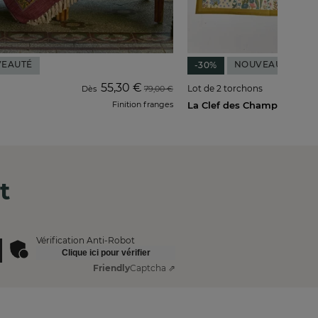
EAUTÉ
NOUVEAUTÉ
-30%
55,30 €
Lot de 2 torchons
Dès
79,00 €
Finition franges
La Clef des Champs
t
Vérification Anti-Robot
Clique ici pour vérifier
Friendly
Captcha ⇗