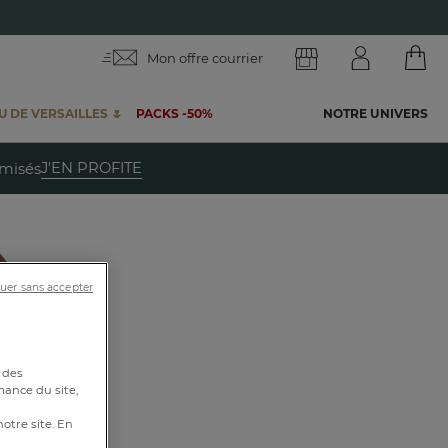
Mon offre courrier
 DE VERSAILLES 🌷
PACKS -50%
NOTRE UNIVERS
te
J'EN PROFITE
emisés
uer sans accepter
os
 des
mance du site,
notre site. En