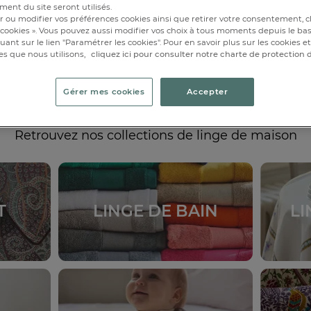
ent du site seront utilisés.
our rechercher un produit,
saisissez son nom ci-dessous
r ou modifier vos préférences cookies ainsi que retirer votre consentement, cl
cookies ». Vous pouvez aussi modifier vos choix à tous moments depuis le ba
iquant sur le lien "Paramétrer les cookies". Pour en savoir plus sur les cookies 
OK
es que nous utilisons,
cliquez ici pour consulter notre charte de protection
Gérer mes cookies
Accepter
Retrouvez nos collections
de linge de maison
T
LINGE DE BAIN
LI