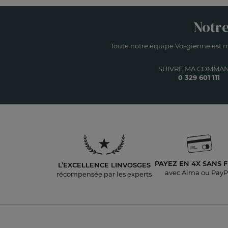
Notre
Toute notre équipe Vosgienne est m
SUIVRE MA COMMA
0 329 601 111
PAYEZ EN 4X
SANS F
L’EXCELLENCE LINVOSGES
avec Alma ou PayP
récompensée par les experts