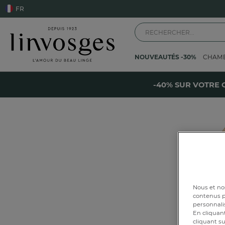
FR
NOUVEAUTÉS -30%
CHAM
Accueil
Linge de table
Linge de cuisine
Galette de chaise
Galette de
-
-40% SUR VOTRE 
L
Nous et nos
contenus pe
personnalis
En cliquant
cliquant su