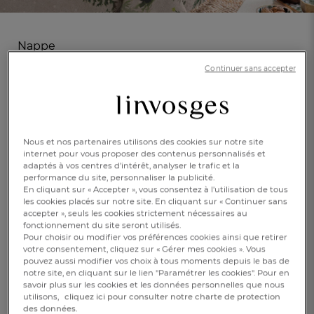
Nappe
Forestière
Continuer sans accepter
(16)
Réf : 993572001
Enduite
En savoir +
Nous et nos partenaires utilisons des cookies sur notre site
internet pour vous proposer des contenus personnalisés et
Caractéristique :
adaptés à vos centres d’intérêt, analyser le trafic et la
Nappe ronde
performance du site, personnaliser la publicité.
En cliquant sur « Accepter », vous consentez à l'utilisation de tous
les cookies placés sur notre site. En cliquant sur « Continuer sans
Ø150cm
150x150cm
150x200cm
accepter », seuls les cookies strictement nécessaires au
fonctionnement du site seront utilisés.
150x250cm
150x300cm
Pour choisir ou modifier vos préférences cookies ainsi que retirer
FR
DE
AT
votre consentement, cliquez sur « Gérer mes cookies ». Vous
BE
CH
pouvez aussi modifier vos choix à tous moments depuis le bas de
69,00 €
notre site, en cliquant sur le lien "Paramétrer les cookies". Pour en
savoir plus sur les cookies et les données personnelles que nous
utilisons,
cliquez ici pour consulter notre charte de protection
Epuisé
des données.