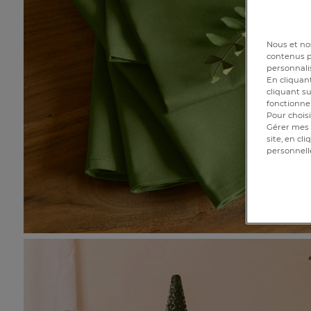
Nous et nos
contenus pe
personnalis
En cliquant
cliquant su
fonctionnem
Pour choisi
Gérer mes 
site, en cl
personnell