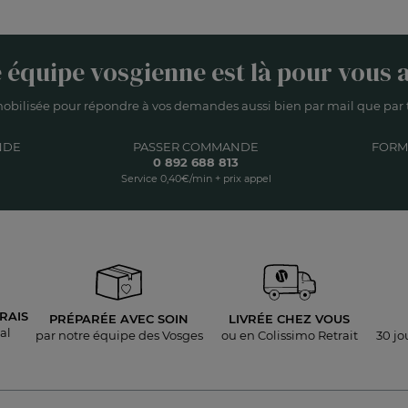
 équipe vosgienne est là pour vous a
obilisée pour répondre à vos demandes aussi bien par mail que par t
NDE
PASSER COMMANDE
FORM
0 892 688 813
Service 0,40€/min + prix appel
RAIS
PRÉPARÉE AVEC SOIN
LIVRÉE
CHEZ VOUS
al
par notre équipe des Vosges
ou en Colissimo Retrait
30 jo