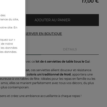
17,00 €
e
 des
mance du site,
AJOUTER AU PANIER
notre site. En
RÉSERVER EN BOUTIQUE
iquez sur «
s de notre
et les données
DESCRIPTION
DÉTAILS
 des données.
'élégance festive avec ce
lot de 4 serviettes de table Sous le Gui
:
nnées en
100% coton
, ces serviettes allient douceur et résistance.
n raffiné, avec leur
coloris uni traditionnel de Noël
, apportera une
ureuse à vos tables de fête. Idéales pour les repas en famille ou les
e amis, elles se marient parfaitement avec tous vos décors, du plus
u plus contemporain.
s sens et créez une ambiance accueillante à chaque repas !