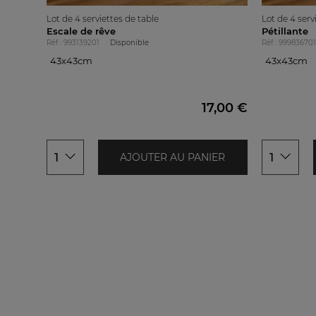
Lot de 4 serviettes de table
Lot de 4 serv
Escale de rêve
Pétillante
Réf : 993139201
Disponible
Réf : 999836701
43x43cm
43x43cm
43x43cm
43x43cm
17,00 €
1
1
AJOUTER AU PANIER