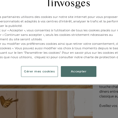
Disponibl
 partenaires utilisons des cookies sur notre site internet pour vous proposer
rsonnalisés et adaptés à vos centres d’intérêt, analyser le trafic et la perfor
1
er la publicité.
 sur « Accepter », vous consentez à l'utilisation de tous les cookies placés sur 
r « Continuer sans accepter », seuls les cookies strictement nécessaires au
ent du site seront utilisés.
r ou modifier vos préférences cookies ainsi que retirer votre consentement, cl
cookies ». Vous pouvez aussi modifier vos choix à tous moments depuis le ba
iquant sur le lien "Paramétrer les cookies". Pour en savoir plus sur les cookies 
es que nous utilisons,
cliquez ici pour consulter notre charte de protection
Découvrez l
Gérer mes cookies
Accepter
- Confectio
- Leur desig
touche chale
dîners entr
classique a
Éveillez vo