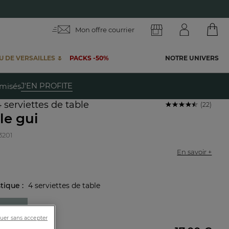
Mon offre courrier
 DE VERSAILLES 🌷
PACKS -50%
NOTRE UNIVERS
te
J'EN PROFITE
emisés
 serviettes de table
(22)
le gui
3201
En savoir +
stique :
4 serviettes de table
2cm
uer sans accepter