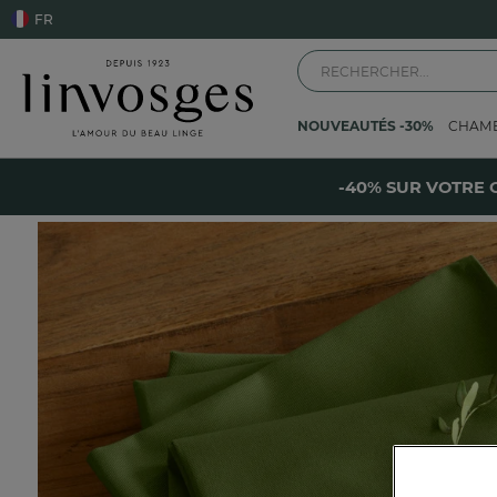
FR
NOUVEAUTÉS -30%
CHAM
Accueil
Linge de table
Serviette de table
Sous le gui
-
-40% SUR VOTRE 