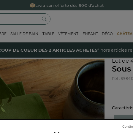
Livraison offerte dès 90€ d’achat
Retour offert avec Colissimo* !
Payez en 3x ou 4x sans frais avec Alma
BRE
SALLE DE BAIN
TABLE
VÊTEMENT
ENFANT
DÉCO
CHÂTEAU
Le parrainage Linvosges : offrez 15€, recevez 15€ !
Je découvre
40% sur votre coup de coeur
dès 2 articles achetés !
J'en profi
COUP DE COEUR DÈS 2 ARTICLES ACHETÉS
* hors articles r
Lot de 4
Sous 
Réf : 99841
Caractéri
42x4
Contin