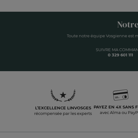
Notre
Toute notre équipe Vosgienne est m
SUIVRE MA COMMA
0 329 601 111
PAYEZ EN 4X
SANS F
L’EXCELLENCE LINVOSGES
avec Alma ou PayP
récompensée par les experts