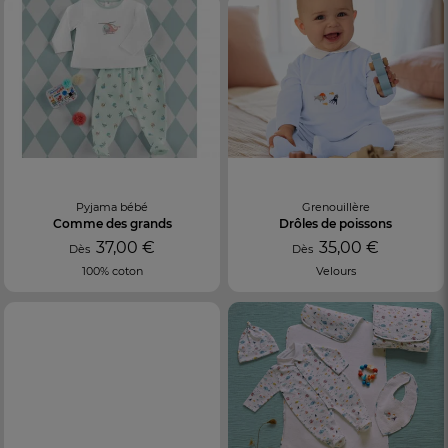
Pyjama bébé
Grenouillère
Comme des grands
Drôles de poissons
37,00 €
35,00 €
Dès
Dès
100% coton
Velours