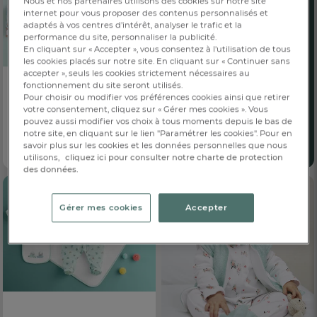
Nous et nos partenaires utilisons des cookies sur notre site
internet pour vous proposer des contenus personnalisés et
adaptés à vos centres d’intérêt, analyser le trafic et la
performance du site, personnaliser la publicité.
En cliquant sur « Accepter », vous consentez à l'utilisation de tous
les cookies placés sur notre site. En cliquant sur « Continuer sans
accepter », seuls les cookies strictement nécessaires au
fonctionnement du site seront utilisés.
Pour choisir ou modifier vos préférences cookies ainsi que retirer
Set nomade
votre consentement, cliquez sur « Gérer mes cookies ». Vous
Petit chat
pouvez aussi modifier vos choix à tous moments depuis le bas de
79,00 €
Dès
notre site, en cliquant sur le lien "Paramétrer les cookies". Pour en
savoir plus sur les cookies et les données personnelles que nous
Vendu par lot de 4 pièces
utilisons,
cliquez ici pour consulter notre charte de protection
des données.
Gérer mes cookies
Accepter