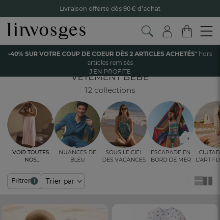
Livraison offerte dès 90€ d’achat
Retour offert avec Colissimo* !
Payez en 3x ou 4x sans frais avec Alma
Accueil
Les vêtements
Enfant et bébé
Vêtement bébé
-40% SUR VOTRE COUP DE COEUR DÈS 2 ARTICLES ACHETÉS
* hors
Le parrainage Linvosges : offrez 15€, recevez 15€ !
Je
Vêtement bébé 6 mois
articles remisés
découvre
J'EN PROFITE
-40% sur votre coup de coeur
dès 2 articles achetés !
J'en
VÊTEMENT BÉBÉ
profite
12 collections
Voir toutes
Nuances de
Sous le ciel
Escapade en
Ciutad
nos
bleu
des vacances
bord de mer
l’art f
ambiances
fleur 
Filtrer
Trier par
1